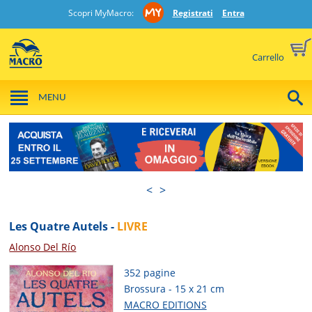
Scopri MyMacro:
Registrati
Entra
Carrello
MENU
<
>
Les Quatre Autels -
LIVRE
Alonso Del Río
352 pagine
Brossura - 15 x 21 cm
MACRO EDITIONS