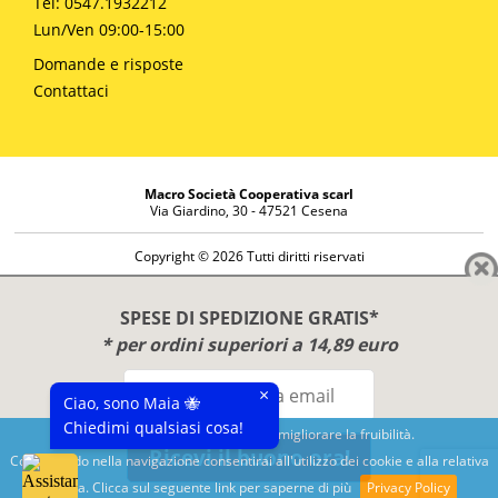
Tel: 0547.1932212
Lun/Ven 09:00-15:00
Domande e risposte
Contattaci
Macro Società Cooperativa scarl
Via Giardino, 30 - 47521 Cesena
Copyright © 2026 Tutti diritti riservati
Informazioni societarie
Diritto di reso
SPESE DI SPEDIZIONE GRATIS*
Disclaimer
* per ordini superiori a 14,89 euro
Privacy Policy
×
Ciao, sono Maia 🐝
Chiedimi qualsiasi cosa!
Questo sito utilizza cookies per migliorare la fruibilità.
Ricevi il buono ora!
Continuando nella navigazione consentirai all'utilizzo dei cookie e alla relativa
Benessere e conoscenza dal 1987
politica. Clicca sul seguente link per saperne di più
Privacy Policy
Sviluppato da
Nimaia