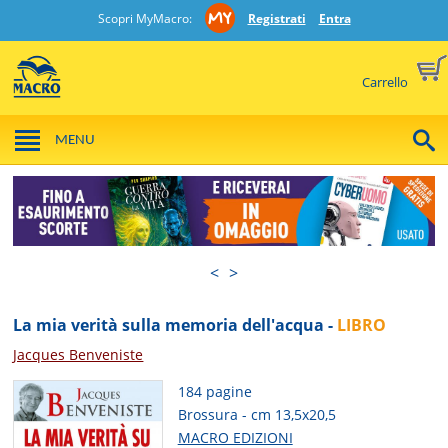
Scopri MyMacro:
Registrati
Entra
Carrello
MENU
<
>
La mia verità sulla memoria dell'acqua -
LIBRO
Jacques Benveniste
184 pagine
Brossura - cm 13,5x20,5
MACRO EDIZIONI