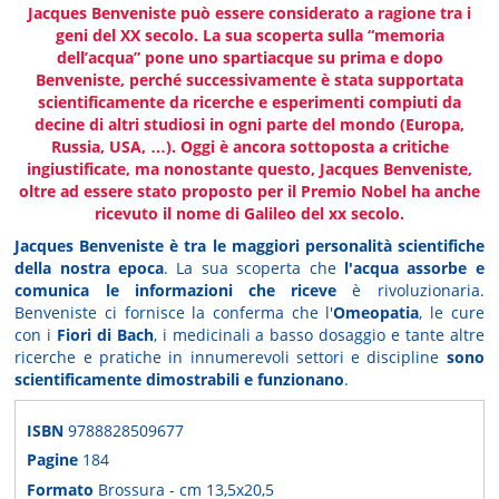
Jacques Benveniste può essere considerato a ragione tra i
geni del XX secolo. La sua scoperta sulla “memoria
dell’acqua” pone uno spartiacque su prima e dopo
Benveniste, perché successivamente è stata supportata
scientificamente da ricerche e esperimenti compiuti da
decine di altri studiosi in ogni parte del mondo (Europa,
Russia, USA, …). Oggi è ancora sottoposta a critiche
ingiustificate, ma nonostante questo, Jacques Benveniste,
oltre ad essere stato proposto per il Premio Nobel ha anche
ricevuto il nome di Galileo del xx secolo.
Jacques Benveniste è tra le maggiori personalità scientifiche
della nostra epoca
. La sua scoperta che
l'acqua assorbe e
comunica le informazioni che riceve
è rivoluzionaria.
Benveniste ci fornisce la conferma che l'
Omeopatia
, le cure
con i
Fiori di Bach
, i medicinali a basso dosaggio e tante altre
ricerche e pratiche in innumerevoli settori e discipline
sono
scientificamente dimostrabili e funzionano
.
ISBN
9788828509677
Pagine
184
Formato
Brossura - cm 13,5x20,5