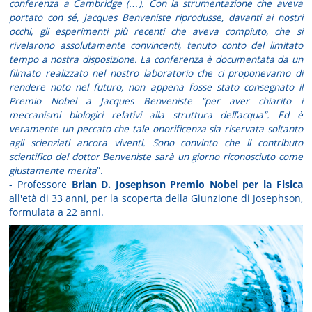
conferenza a Cambridge (…). Con la strumentazione che aveva
portato con sé, Jacques Benveniste riprodusse, davanti ai nostri
occhi, gli esperimenti più recenti che aveva compiuto, che si
rivelarono assolutamente convincenti, tenuto conto del limitato
tempo a nostra disposizione. La conferenza è documentata da un
filmato realizzato nel nostro laboratorio che ci proponevamo di
rendere noto nel futuro, non appena fosse stato consegnato il
Premio Nobel a Jacques Benveniste “per aver chiarito i
meccanismi biologici relativi alla struttura dell’acqua”. Ed è
veramente un peccato che tale onorificenza sia riservata soltanto
agli scienziati ancora viventi. Sono convinto che il contributo
scientifico del dottor Benveniste sarà un giorno riconosciuto come
giustamente merita
”.
- Professore
Brian D. Josephson Premio Nobel per la Fisica
all'età di 33 anni, per la scoperta della Giunzione di Josephson,
formulata a 22 anni.