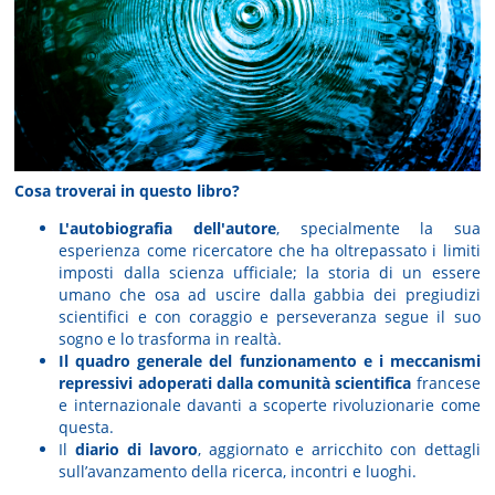
Cosa troverai in questo libro?
L'autobiografia dell'autore
, specialmente la sua
esperienza come ricercatore che ha oltrepassato i limiti
imposti dalla scienza ufficiale; la storia di un essere
umano che osa ad uscire dalla gabbia dei pregiudizi
scientifici e con coraggio e perseveranza segue il suo
sogno e lo trasforma in realtà.
Il quadro generale del funzionamento e i meccanismi
repressivi adoperati dalla comunità scientifica
francese
e internazionale davanti a scoperte rivoluzionarie come
questa.
Il
diario di lavoro
, aggiornato e arricchito con dettagli
sull’avanzamento della ricerca, incontri e luoghi.