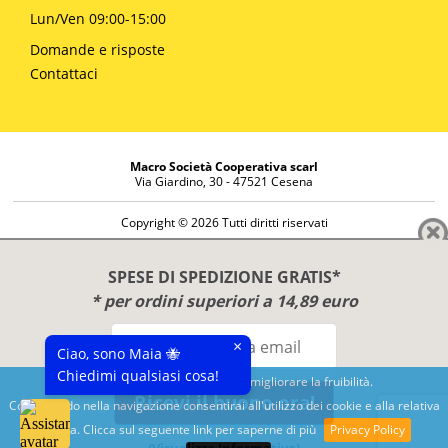
Lun/Ven 09:00-15:00
Domande e risposte
Contattaci
Macro Società Cooperativa scarl
Via Giardino, 30 - 47521 Cesena
Copyright © 2026 Tutti diritti riservati
Informazioni societarie
Diritto di reso
SPESE DI SPEDIZIONE GRATIS*
Disclaimer
* per ordini superiori a 14,89 euro
Privacy Policy
×
Ciao, sono Maia 🐝
Chiedimi qualsiasi cosa!
Questo sito utilizza cookies per migliorare la fruibilità.
Ricevi il buono ora!
Continuando nella navigazione consentirai all'utilizzo dei cookie e alla relativa
Benessere e conoscenza dal 1987
politica. Clicca sul seguente link per saperne di più
Privacy Policy
Sviluppato da
Nimaia