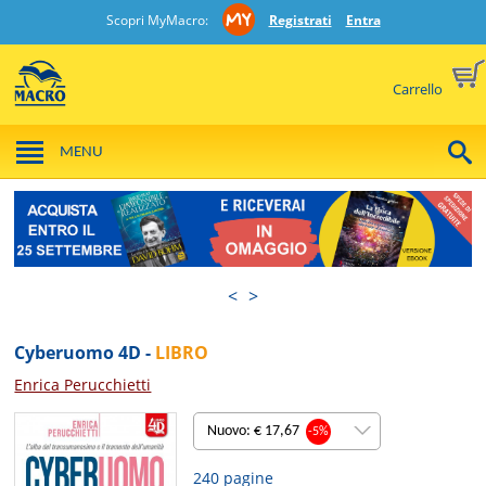
Scopri MyMacro:
Registrati
Entra
Carrello
MENU
<
>
Cyberuomo 4D -
LIBRO
Enrica Perucchietti
Nuovo: € 17,67
-5%
240 pagine