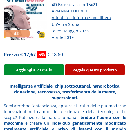
4D Brossura - cm 15x21
ARIANNA EDITRICE
Attualità e Informazione libera
Un'Altra Storia
3ª ed. Maggio 2023
4D
Aprile 2019
Prezzo € 17,67
5%
€ 18,60
Aggiungi al carrello
Regala questo prodotto
Intelligenza artificiale, chip sottocutanei, nanorobotica,
clonazione, tecnosesso, trasferimento della mente,
supersoldati.
Sembrerebbe fantascienza, eppure si tratta delle più moderne
innovazioni nel campo della scienza e della tecnologia. Lo
scopo? Potenziare la natura umana,
ibridare l’uomo con le
macchine
e creare un
individuo geneticamente modificato
totalmente artificiale e privo di legami con il mondo