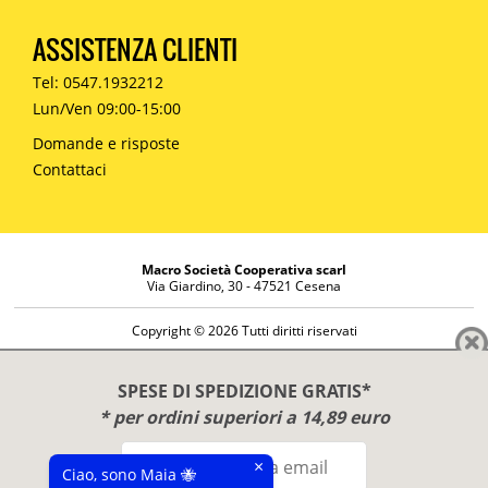
ASSISTENZA CLIENTI
Tel: 0547.1932212
Lun/Ven 09:00-15:00
Domande e risposte
Contattaci
Macro Società Cooperativa scarl
Via Giardino, 30 - 47521 Cesena
Copyright © 2026 Tutti diritti riservati
Informazioni societarie
Diritto di reso
SPESE DI SPEDIZIONE GRATIS*
Disclaimer
* per ordini superiori a 14,89 euro
Privacy Policy
×
Ciao, sono Maia 🐝