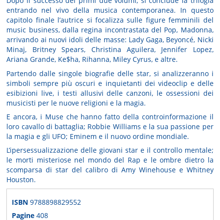
Dopo il successo dei primi due volumi, si conclude la trilogia
entrando nel vivo della musica contemporanea. In questo
capitolo finale l’autrice si focalizza sulle figure femminili del
music business, dalla regina incontrastata del Pop, Madonna,
arrivando ai nuovi idoli delle masse: Lady Gaga, Beyoncé, Nicki
Minaj, Britney Spears, Christina Aguilera, Jennifer Lopez,
Ariana Grande, Ke$ha, Rihanna, Miley Cyrus, e altre.
Partendo dalle singole biografie delle star, si analizzeranno i
simboli sempre più oscuri e inquietanti dei videoclip e delle
esibizioni live, i testi allusivi delle canzoni, le ossessioni dei
musicisti per le nuove religioni e la magia.
E ancora, i Muse che hanno fatto della controinformazione il
loro cavallo di battaglia; Robbie Williams e la sua passione per
la magia e gli UFO; Eminem e il nuovo ordine mondiale.
L’ipersessualizzazione delle giovani star e il controllo mentale;
le morti misteriose nel mondo del Rap e le ombre dietro la
scomparsa di star del calibro di Amy Winehouse e Whitney
Houston.
ISBN
9788898829552
Pagine
408