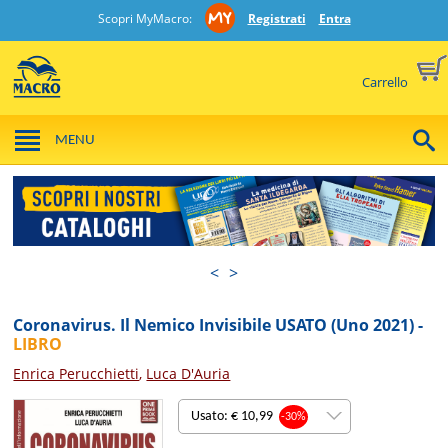
Scopri MyMacro:
Registrati
Entra
Carrello
MENU
<
>
Coronavirus. Il Nemico Invisibile USATO (Uno 2021) -
LIBRO
Enrica Perucchietti
,
Luca D'Auria
Usato: € 10,99
-30%