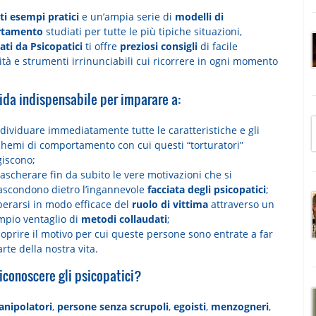
ti esempi pratici
e un’ampia serie di
modelli di
tamento
studiati per tutte le più tipiche situazioni,
ati da Psicopatici
ti offre
preziosi consigli
di facile
ità e strumenti irrinunciabili cui ricorrere in ogni momento
.
ida indispensabile per imparare a:
dividuare immediatamente tutte le caratteristiche e gli
chemi di comportamento con cui questi “torturatori”
giscono;
scherare fin da subito le vere motivazioni che si
ascondono dietro l’ingannevole
facciata degli psicopatici
;
berarsi in modo efficace del
ruolo di vittima
attraverso un
mpio ventaglio di
metodi collaudati
;
oprire il motivo per cui queste persone sono entrate a far
rte della nostra vita.
iconoscere gli psicopatici?
nipolatori
,
persone senza scrupoli
,
egoisti
,
menzogneri
,