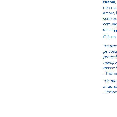
tiranni
,
non rico
amore, 
sono br
comunqu
distrugg
Già un
“L’autri
psicopat
praticab
manipola
mosse in
- Thüri
“Un must
straordi
- Press