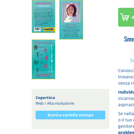
A
Smet
S
Conosci
trovano 
senza r
Individ
Copertina
incarna
Web
/
Alta risoluzione
aspirazi
Se nella
Scarica cartella stampa
o il tuo
genitore
proble