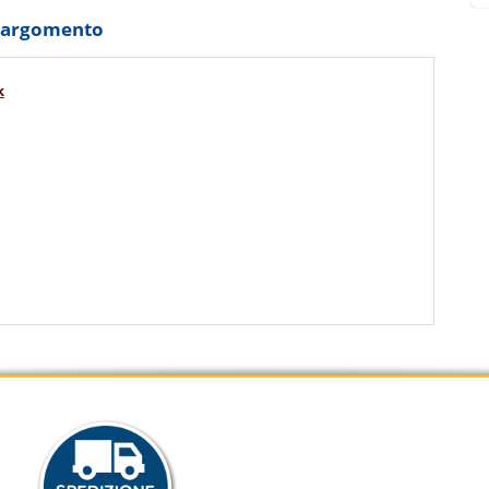
o argomento
k