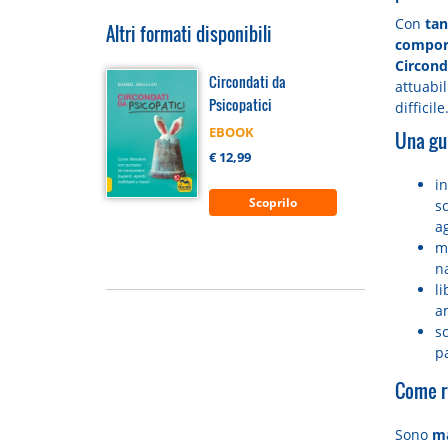
Con
tan
Altri formati disponibili
compor
Circond
Circondati da
attuabil
Psicopatici
difficile
EBOOK
Una gu
€ 12,99
in
Scoprilo
s
a
ma
n
li
a
sc
pa
Come r
Sono
ma