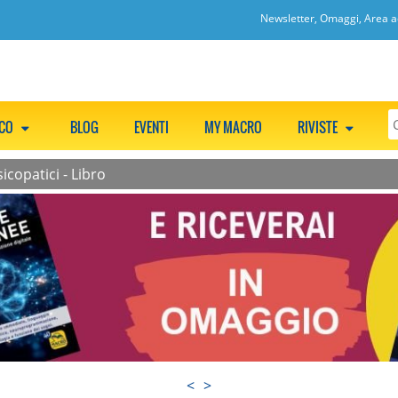
Newsletter, Omaggi, Area ac
CCO
BLOG
EVENTI
MY MACRO
RIVISTE
icopatici - Libro
<
>