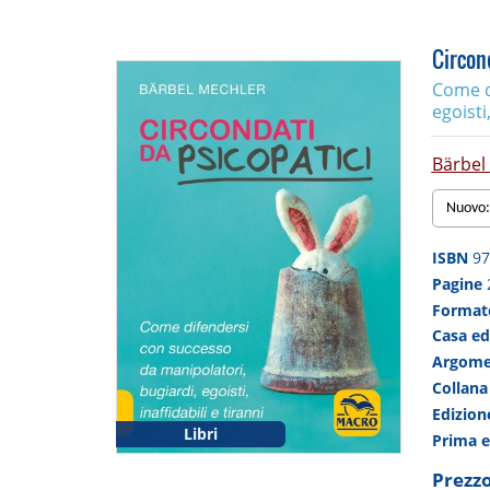
Circond
Come d
egoisti,
Bärbel
Nuovo:
ISBN
97
Pagine
Forma
Casa ed
Argom
Collan
Edizio
Libri
Prima 
Prezzo