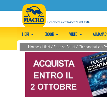
Benessere e conoscenza dal 1987
LIBRI
EBOOK
VIDEO
ALMANA
Home
/
Libri
/
Essere Felici
/
Circondati da Ps