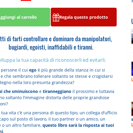
ggiungi al carrello
Regala questo prodotto
ti di farti controllare e dominare da manipolatori,
bugiardi, egoisti, inaffidabili e tiranni.
viluppa la tua capacità di riconoscerli ed evitarli.
 persone il cui
ego
è più grande della stanza in cui si
e che sembrano tollerare soltanto se stesse e crogiolarsi
itegno nella loro presunta grandezza?
ui che sminuiscono
e
tiranneggiano
il prossimo e tuttavia
no soltanto l’immagine distorta delle proprie grandiose
oni?
 tua vita c’è una persona di questo tipo, un collega d’ufficio
 capo sul posto di lavoro, il tuo partner o un amico, un
 o un altro familiare,
questo libro sarà la risposta ai tuoi
mi
.