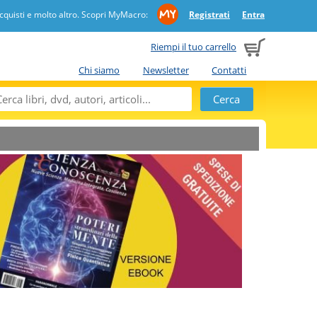
quisti e molto altro. Scopri MyMacro:
Registrati
Entra
Riempi il tuo carrello
Chi siamo
Newsletter
Contatti