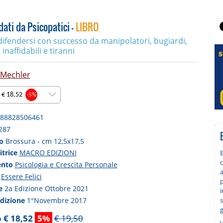
ati da Psicopatici -
LIBRO
ifendersi con successo da manipolatori, bugiardi,
 inaffidabili e tiranni
 Mechler
 € 18,52
-5%
88828506461
287
to
Brossura - cm 12,5x17,5
itrice
MACRO EDIZIONI
ento
Psicologia e Crescita Personale
a
a
Essere Felici
p
ne
2a Edizione Ottobre 2021
i
s
edizione
1°Novembre 2017
g
 € 18,52
5%
€ 19,50
V