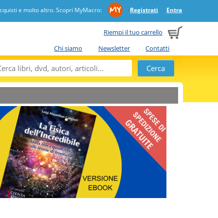
quisti e molto altro. Scopri MyMacro:
Registrati
Entra
Riempi il tuo carrello
Chi siamo
Newsletter
Contatti