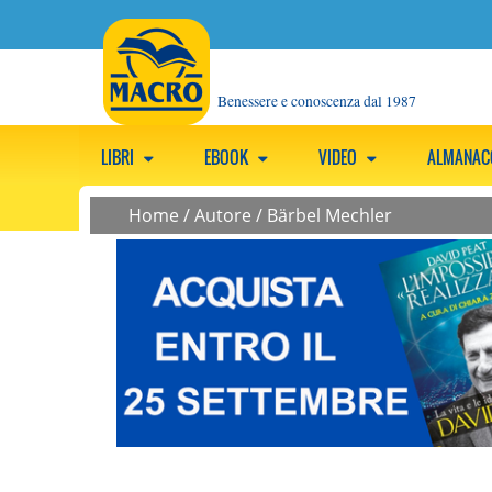
Benessere e conoscenza dal 1987
LIBRI
EBOOK
VIDEO
ALMANA
Home
/
Autore
/
Bärbel Mechler