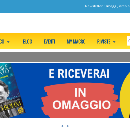
Newsletter, Omaggi, Area ac
CCO
BLOG
EVENTI
MY MACRO
RIVISTE
<
>