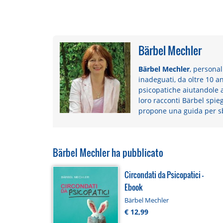
Bärbel Mechler
Bärbel Mechler
, persona
inadeguati, da oltre 10 a
psicopatiche aiutandole a 
loro racconti Bärbel spieg
propone una guida per sb
Bärbel Mechler ha pubblicato
Circondati da Psicopatici -
Ebook
Bärbel Mechler
€ 12,99