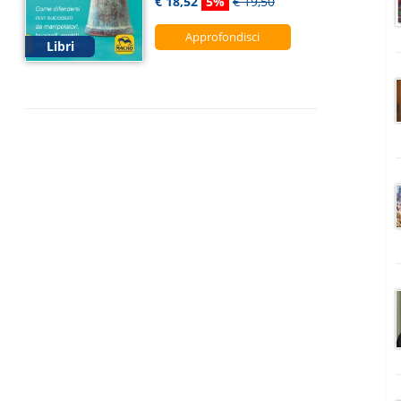
€ 18,52
5%
€ 19,50
Approfondisci
Libri