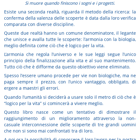
Si muore quando finiscono i sogni e i progetti.
Esiste una seconda realtà, riguarda il metodo della ricerca: la
conferma della valenza delle scoperte è data dalla loro verifica
comparata con diverse discipline.
Queste due realtà hanno un comune denominatore, il legante
che unisce e avalla tutte le scoperte: l’armonia con la biologia,
meglio definita come ciò che è logico per la vita.
L’armonia che regola l’universo e le sue leggi segue l’unico
principio della finalizzazione alla vita e al suo mantenimento.
Tutto ciò che è difforme da questo obiettivo viene eliminato.
Spesso l’essere umano procede per vie non biologiche, ma ne
paga sempre il prezzo, con l’unico vantaggio, obbligato, di
ergere a maestri gli errori.
Quando l’umanità si deciderà a usare solo il metro di ciò che è
“logico per la vita” si comincerà a vivere meglio.
Questo libro nasce come un tentativo di dimostrare il
raggiungimento di un miglioramento attraverso la non-
casuale interconnessione delle scoperte di tre grandi uomini
che non si sono mai confrontati tra di loro.
A noi ora la possibilità di conoscere il loro lavoro per la nostra