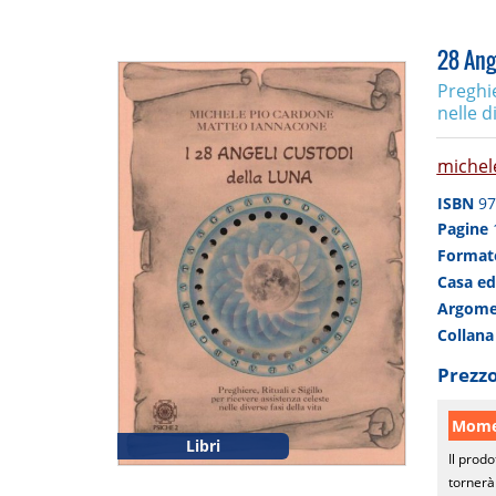
28 Ang
Preghie
nelle di
michel
ISBN
97
Pagine
Forma
Casa ed
Argom
Collan
Prezzo
Momen
Libri
Il prodo
tornerà 