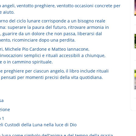
 angeli, ventotto preghiere, ventotto occasioni concrete per
e aiuto.
orno del ciclo lunare corrisponde a un bisogno reale
ma: superare la paura del futuro, ritrovare armonia in
, guarire da un dolore che non passa, liberarsi dal
mento, ricominciare dopo una perdita.
ori, Michele Pio Cardone e Matteo Iannacone,
invocazioni semplici
e rituali accessibili a chiunque,
e o in cammino spirituale.
le preghiere per ciascun angelo, il libro include
rituali
pensati per momenti precisi della vita quotidiana.
sa
zione
o 1
li Custodi della Luna nella luce di Dio
a luna come simbolo dell’anima e del tempo della grazia