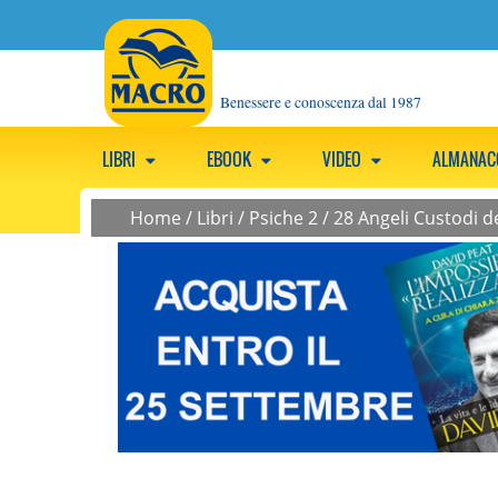
Benessere e conoscenza dal 1987
LIBRI
EBOOK
VIDEO
ALMANA
Home
/
Libri
/
Psiche 2
/
28 Angeli Custodi de