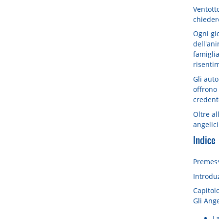
Ventotto
chieder
Ogni gi
dell'ani
famiglia
risenti
Gli aut
offrono
credent
Oltre al
angelici
Indice
Premes
Introdu
Capitol
Gli Ange
L