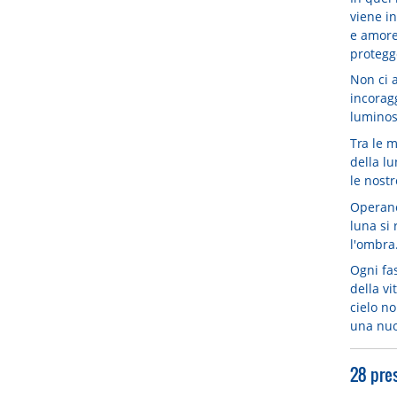
viene in
e amore
proteggo
Non ci 
incoragg
luminos
Tra le m
della l
le nostr
Operano 
luna si 
l'ombra
Ogni fa
della vi
cielo n
una nuo
28 pres