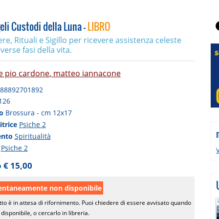
eli Custodi della Luna -
LIBRO
re, Rituali e Sigillo per ricevere assistenza celeste
verse fasi della vita.
e pio cardone
,
matteo iannacone
88892701892
126
to
Brossura - cm 12x17
itrice
Psiche 2
ento
Spiritualità
a
Psiche 2
V
 € 15,00
taneamente non disponibile
tto è in attesa di rifornimento. Puoi chiedere di essere avvisato quando
disponibile, o cercarlo in libreria.