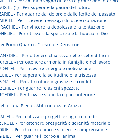
EDIEL - Per chi ha bisogno di forza e protezione interiore
IXIEL (1) - Per superare la paura del futuro
ARIEL - Per guarire dal dolore e dalle ferite del passato
BRIEL - Per ricevere messaggi di luce e ispirazione
RACHIEL - Per vincere la debolezza e la tentazione
HELIEL - Per ritrovare la speranza e la fiducia in Dio
dei Primo Quarto - Crescita e Decisione
NEDIEL - Per ottenere chiarezza nelle scelte difficili
RBIEL - Per ottenere armonia in famiglia e nel lavoro
RDEFIEL - Per ricevere energia e motivazione
CIEL - Per superare la solitudine e la tristezza
DIZUEL - Per affrontare ingiustizie e conflitti
ZERIEL - Per guarire relazioni spezzate
GEDIEL - Per trovare stabilità e pace interiore
della Luna Piena - Abbondanza e Grazia
ALIEL - Per realizzare progetti e sogni con fede
ZERUEL - Per ottenere prosperità e serenità materiale
DRIEL - Per chi cerca amore sincero e comprensione
IBIEL - Per guarire il corpo e l’anima