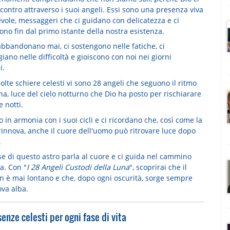
contro attraverso i suoi angeli. Essi sono una presenza viva
vole, messaggeri che ci guidano con delicatezza e ci
no fin dal primo istante della nostra esistenza.
abbandonano mai, ci sostengono nelle fatiche, ci
iano nelle difficoltà e gioiscono con noi nei giorni
i.
olte schiere celesti vi sono
28 angeli che seguono il ritmo
una
, luce del cielo notturno che Dio ha posto per rischiarare
e notti.
in armonia con i suoi cicli e ci ricordano che, così come la
rinnova,
anche il cuore dell'uomo può ritrovare luce dopo
.
se di questo astro parla al cuore e ci guida nel cammino
ta. Con "
I 28 Angeli Custodi della Luna
", scoprirai che il
on è mai lontano e che, dopo ogni oscurità, sorge sempre
va alba.
enze celesti per ogni fase di vita