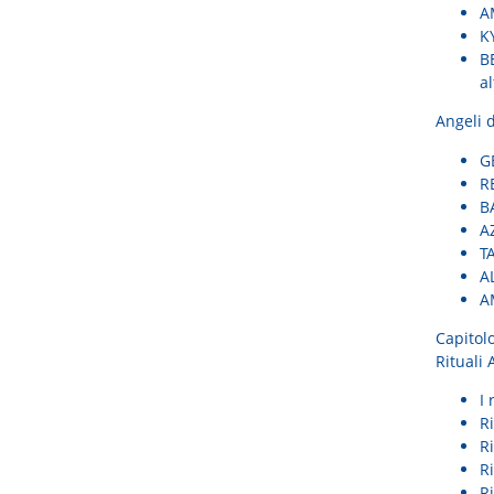
AM
KY
BE
al
Angeli 
GE
R
B
AZ
TA
AL
AM
Capitol
Rituali 
I 
Ri
R
Ri
Ri