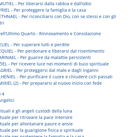
UTIEL - Per liberarsi dalla rabbia e dall’odio
RIEL - Per proteggere la famiglia e la casa
THNAEL - Per riconciliarsi con Dio, con se stessi e con gli
tri
dell’Ultimo Quarto - Rinnovamento e Consolazione
LIEL - Per superare lutti e perdite
EQUIEL - Per perdonare e liberarsi dal risentimento
ARINAEL - Per guarire da malattie persistenti
IEL - Per ricevere luce nei momenti di buio spirituale
GRIEL - Per proteggersi dal male e dagli inganni
HENIEL - Per purificare il cuore e chiudere cicli passati
IXIEL (2) - Per prepararsi al nuovo inizio con fede
o 4
Angelici
rituali e gli angeli custodi della luna
tuale per ritrovare la pace interiore
ituale per allontanare paure e ansie
tuale per la guarigione fisica e spirituale
tuale per proteggere la famiglia e la casa