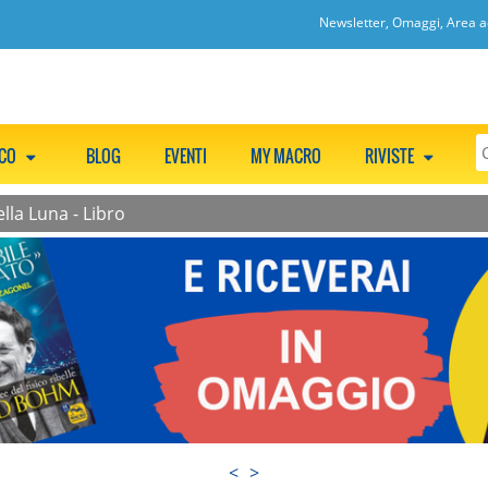
Newsletter, Omaggi, Area ac
CCO
BLOG
EVENTI
MY MACRO
RIVISTE
lla Luna - Libro
<
>