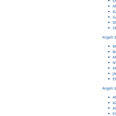
EN
AM
AZ
GA
DI
SE
Angeli 
MA
BA
A
NE
AB
JA
ER
Angeli 
AT
A
A
EG