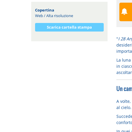
Copertina
Web
/
Alta risoluzione
Scarica cartella stampa
"
I 28 An
desider
importan
La luna 
in ciasc
ascoltar
Un cam
A volte,
al cielo.
Succede
confort
In que