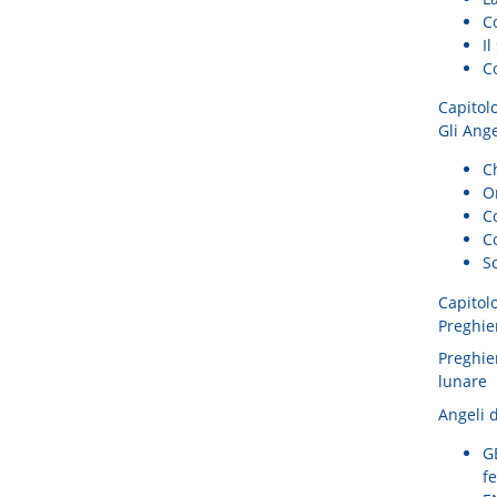
Co
Il
C
Capitol
Gli Ange
Ch
Or
Co
Co
S
Capitol
Preghier
Preghier
lunare
Angeli d
G
f