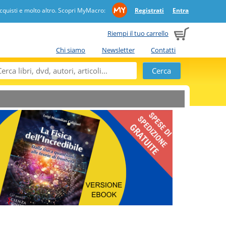
quisti e molto altro. Scopri MyMacro:
Registrati
Entra
Riempi il tuo carrello
Chi siamo
Newsletter
Contatti