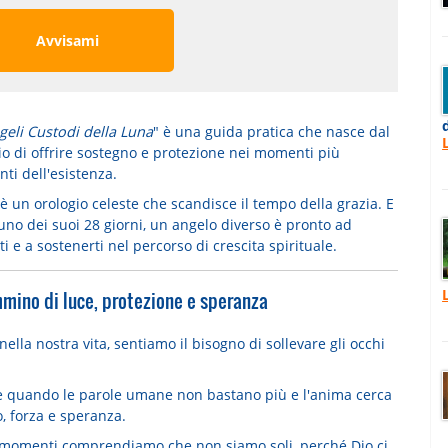
Avvisami
geli Custodi della Luna
" è una guida pratica che nasce dal
io di offrire sostegno e protezione nei momenti più
ti dell'esistenza.
è un orologio celeste che scandisce il tempo della grazia. E
uno dei suoi 28 giorni,
un angelo diverso è pronto ad
ti e a sostenerti nel percorso di crescita spirituale
.
mino di luce, protezione e speranza
 nella nostra vita, sentiamo il bisogno di sollevare gli occhi
 quando le parole umane non bastano più e
l'anima cerca
o, forza e speranza
.
i momenti comprendiamo che
non siamo soli
, perché Dio ci