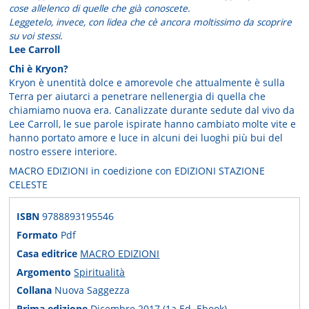
cose allelenco di quelle che già conoscete.
Leggetelo, invece, con lidea che cè ancora moltissimo da scoprire
su voi stessi.
Lee Carroll
Chi è Kryon?
Kryon è unentità dolce e amorevole che attualmente è sulla
Terra per aiutarci a penetrare nellenergia di quella che
chiamiamo nuova era. Canalizzate durante sedute dal vivo da
Lee Carroll, le sue parole ispirate hanno cambiato molte vite e
hanno portato amore e luce in alcuni dei luoghi più bui del
nostro essere interiore.
MACRO EDIZIONI in coedizione con EDIZIONI STAZIONE
CELESTE
ISBN
9788893195546
Formato
Pdf
Casa editrice
MACRO EDIZIONI
Argomento
Spiritualità
Collana
Nuova Saggezza
Prima edizione
Dicembre 2017 (1a Ed. Ebook)