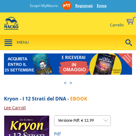
Scopri MyMacro:
Registrati
Entra
Carrello
MENU
<
>
Kryon - I 12 Strati del DNA -
EBOOK
Lee Carroll
Versione Pdf: € 12,99
Pdf