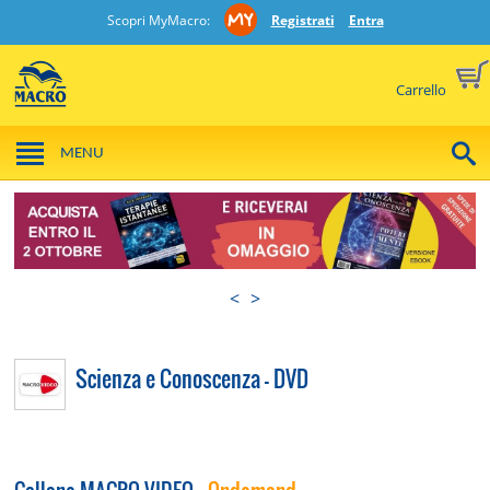
Scopri MyMacro:
Registrati
Entra
Carrello
MENU
<
>
Scienza e Conoscenza - DVD