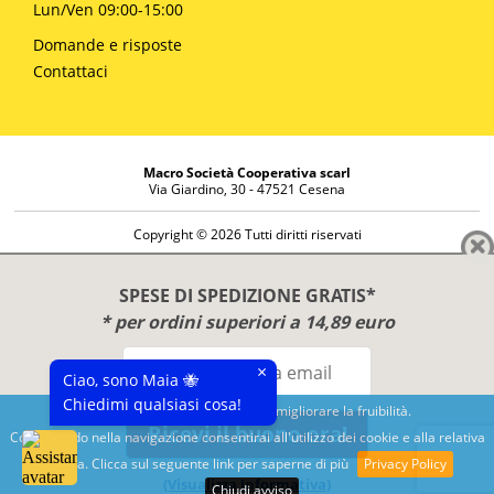
Lun/Ven 09:00-15:00
Domande e risposte
Contattaci
Macro Società Cooperativa scarl
Via Giardino, 30 - 47521 Cesena
Copyright © 2026 Tutti diritti riservati
Informazioni societarie
Diritto di reso
SPESE DI SPEDIZIONE GRATIS*
Disclaimer
* per ordini superiori a 14,89 euro
Privacy Policy
×
Ciao, sono Maia 🐝
Chiedimi qualsiasi cosa!
Questo sito utilizza cookies per migliorare la fruibilità.
Ricevi il buono ora!
Continuando nella navigazione consentirai all'utilizzo dei cookie e alla relativa
Benessere e conoscenza dal 1987
politica. Clicca sul seguente link per saperne di più
Privacy Policy
Sviluppato da
Nimaia
(Visualizza Informativa)
Chiudi avviso