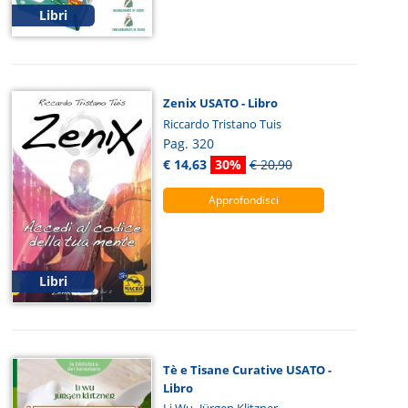
Libri
Zenix USATO - Libro
Riccardo Tristano Tuis
Pag. 320
€ 14,63
30%
€ 20,90
Approfondisci
Libri
Tè e Tisane Curative USATO -
Libro
,