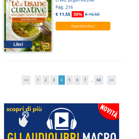
Li Wu
Jürgen Klitzner
Pag. 216
€ 11,55
30%
€ 16,50
Approfondisci
Libri
<<
1
2
3
4
5
6
7
...
68
>>