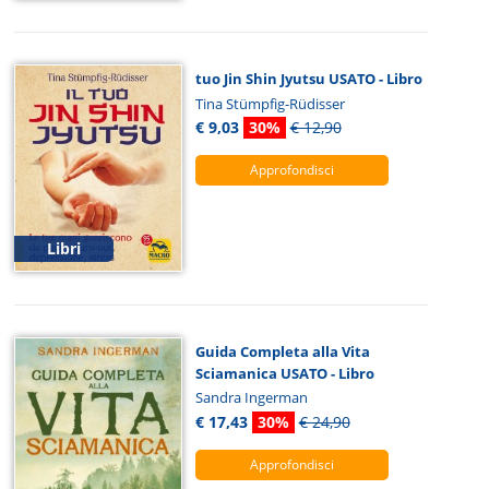
tuo Jin Shin Jyutsu USATO - Libro
Tina Stümpfig-Rüdisser
€ 9,03
30%
€ 12,90
Approfondisci
Libri
Guida Completa alla Vita
Sciamanica USATO - Libro
Sandra Ingerman
€ 17,43
30%
€ 24,90
Approfondisci