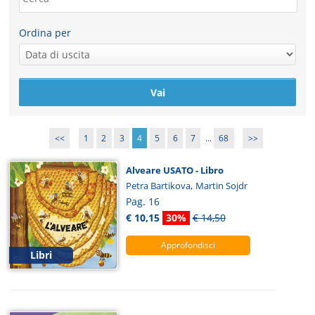
Ordina per
<<
1
2
3
4
5
6
7
...
68
>>
Alveare USATO - Libro
,
Petra Bartikova
Martin Sojdr
Pag. 16
€ 10,15
30%
€ 14,50
Approfondisci
Libri