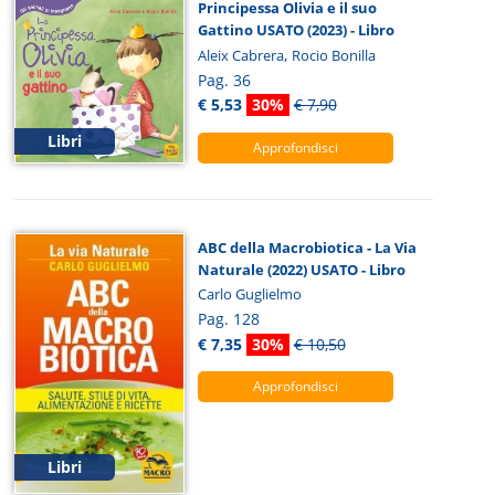
Principessa Olivia e il suo
Gattino USATO (2023) - Libro
,
Aleix Cabrera
Rocio Bonilla
Pag. 36
€ 5,53
30%
€ 7,90
Libri
Approfondisci
ABC della Macrobiotica - La Via
Naturale (2022) USATO - Libro
Carlo Guglielmo
Pag. 128
€ 7,35
30%
€ 10,50
Approfondisci
Libri