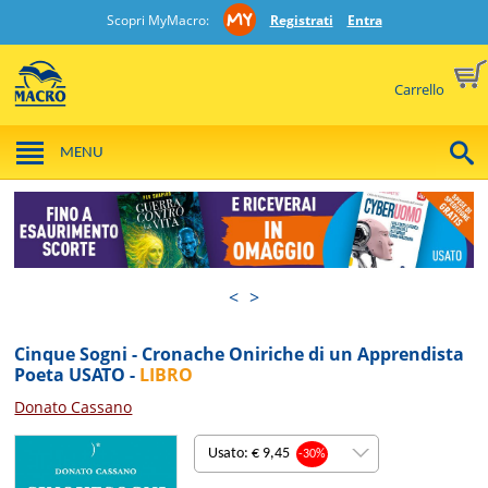
Scopri MyMacro:
Registrati
Entra
Carrello
MENU
<
>
Cinque Sogni - Cronache Oniriche di un Apprendista
Poeta USATO -
LIBRO
Donato Cassano
Usato: € 9,45
-30%