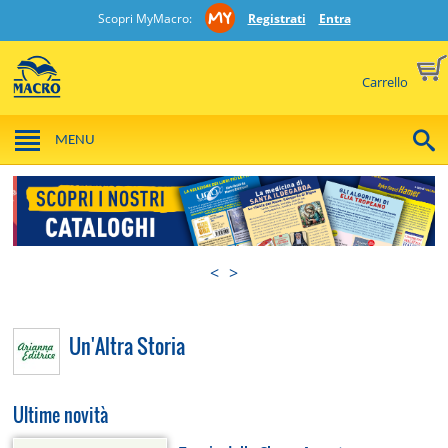
Scopri MyMacro:
Registrati
Entra
Carrello
MENU
<
>
Un'Altra Storia
Ultime novità