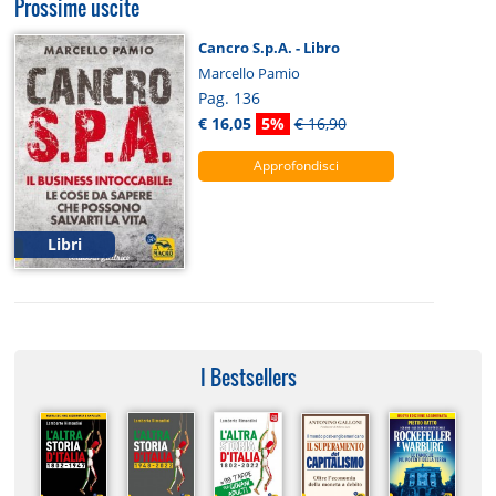
Prossime uscite
Cancro S.p.A. - Libro
Marcello Pamio
Pag. 136
€ 16,05
5%
€ 16,90
Approfondisci
Libri
I Bestsellers