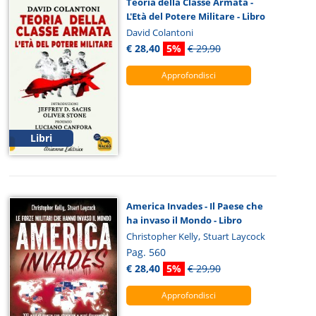
Teoria della Classe Armata -
L'Età del Potere Militare - Libro
David Colantoni
€ 28,40
5%
€ 29,90
Approfondisci
Libri
America Invades - Il Paese che
ha invaso il Mondo - Libro
,
Christopher Kelly
Stuart Laycock
Pag. 560
€ 28,40
5%
€ 29,90
Approfondisci