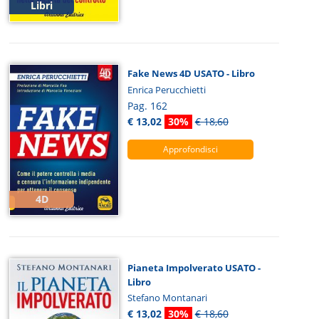
Libri
Fake News 4D USATO - Libro
Enrica Perucchietti
Pag. 162
€ 13,02
30%
€ 18,60
Approfondisci
4D
Pianeta Impolverato USATO -
Libro
Stefano Montanari
€ 13,02
30%
€ 18,60