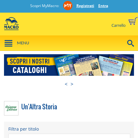
Scopri MyMacro:
Registrati
Entra
Carrello
MENU
<
>
Un'Altra Storia
Filtra per titolo