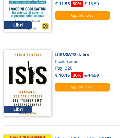
€ 11,55
30%
€ 16,50
Approfondisci
Libri
ISIS USATO - Libro
Paolo Sensini
Pag. 320
€ 10,15
30%
€ 14,50
Approfondisci
Libri