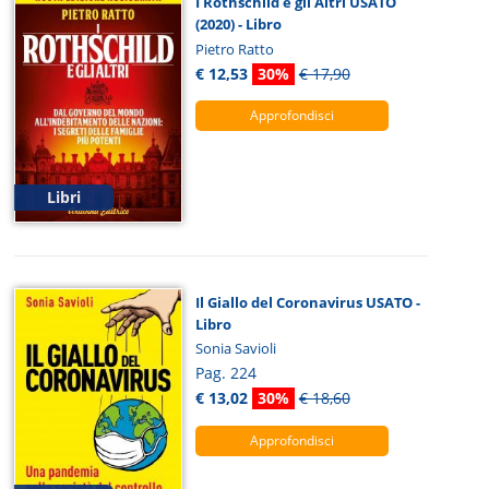
I Rothschild e gli Altri USATO
(2020) - Libro
Pietro Ratto
€ 12,53
30%
€ 17,90
Approfondisci
Libri
Il Giallo del Coronavirus USATO -
Libro
Sonia Savioli
Pag. 224
€ 13,02
30%
€ 18,60
Approfondisci