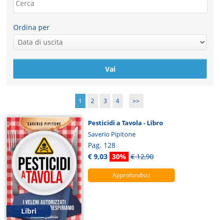
Ordina per
1
2
3
4
>>
Pesticidi a Tavola - Libro
Saverio Pipitone
Pag. 128
€ 9,03
30%
€ 12,90
Approfondisci
Libri