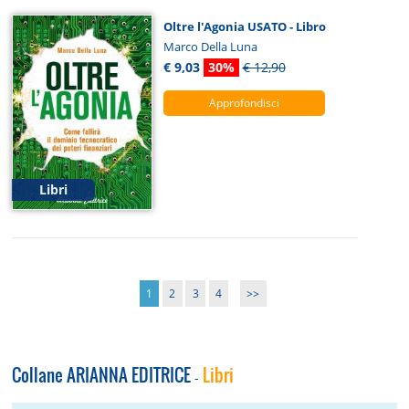
Oltre l'Agonia USATO - Libro
Marco Della Luna
€ 9,03
30%
€ 12,90
Approfondisci
Libri
1
2
3
4
>>
Collane ARIANNA EDITRICE
Libri
-