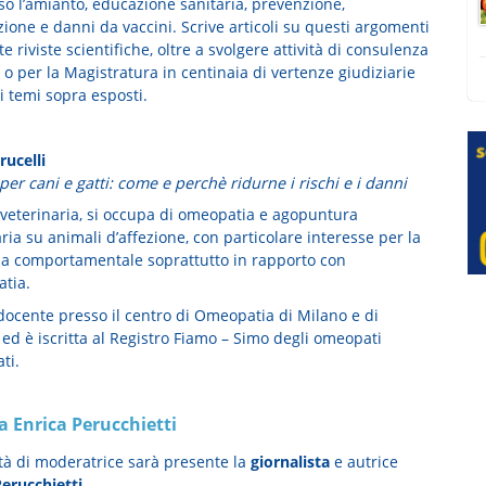
o l’amianto, educazione sanitaria, prevenzione,
ione e danni da vaccini. Scrive articoli su questi argomenti
e riviste scientifiche, oltre a svolgere attività di consulenza
 o per la Magistratura in centinaia di vertenze giudiziarie
i temi sopra esposti.
rucelli
per cani e gatti: come e perchè ridurne i rischi e i danni
veterinaria, si occupa di omeopatia e agopuntura
ria su animali d’affezione, con particolare interesse per la
ia comportamentale soprattutto in rapporto con
atia.
 docente presso il centro di Omeopatia di Milano e di
ed è iscritta al Registro Fiamo – Simo degli omeopati
ti.
 Enrica Perucchietti
ità di moderatrice sarà presente la
giornalista
e autrice
Perucchietti
.