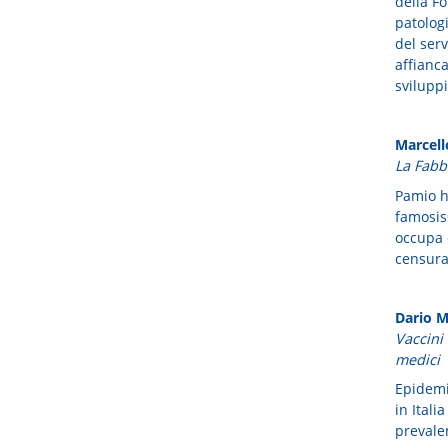
della Fo
patolog
del serv
affianca
sviluppi
Marcel
La Fabbr
Pamio h
famosiss
occupa d
censura
Dario M
Vaccini 
medici
Epidemi
in Itali
prevale