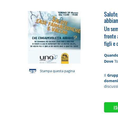
Salute
abbia
Un semi
fronte 
figli e
Quand
Dove
To
Stampa questa pagina
Il
Grupp
domeni
discussi
I