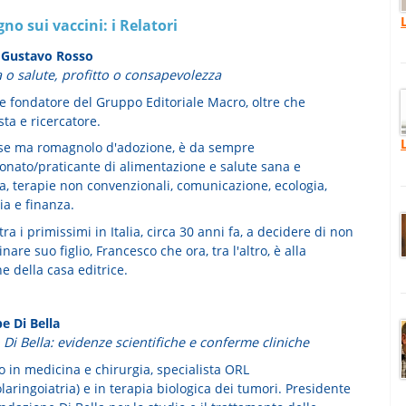
no sui vaccini: i Relatori
 Gustavo Rosso
a o salute, profitto o consapevolezza
 e fondatore del Gruppo Editoriale Macro, oltre che
sta e ricercatore.
e ma romagnolo d'adozione, è da sempre
onato/pratica­nte di alimentazione e salute sana e
a, terapie non convenzionali, comunicazione, ecologia,
a e finanza.
 tra i primissimi in Italia, circa 30 anni fa, a decidere di non
inare suo figlio, Francesco che ora, tra l'altro, è alla
e della casa editrice.
e Di Bella
Di Bella: evidenze scientifiche e conferme cliniche
o in medicina e chirurgia, specialista ORL
laringoiatria) e in terapia biologica dei tumori. Presidente