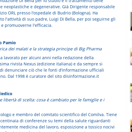
ndazione Di Bella per lo studio e il trattamento delle
ie neoplastiche e degenerative. Già Dirigente responsabile
izio ORL presso l’ospedale di Budrio (Bologna). Ha
to l'attività di suo padre, Luigi Di Bella, per poi seguirne gli
 e promuoverne l'efficacia.
lo Pamio
ica dei malati e la strategia principe di Big Pharma
a lavorato per alcuni anni nella redazione della
ima rivista Nexus (edizione italiana) e da sempre si
i denunciare ciò che le fonti d’informazione ufficiali
no. Dal 1998 è curatore del sito disinformazione.it
iedico
e libertà di scelta: cosa è cambiato per le famiglie e i
ologo e membro del comitato scientifico del Comilva. Tiene
a centinaia di conferenze su temi della salute riguardanti
ntemente medicina del lavoro, esposizione a tossico nocivi