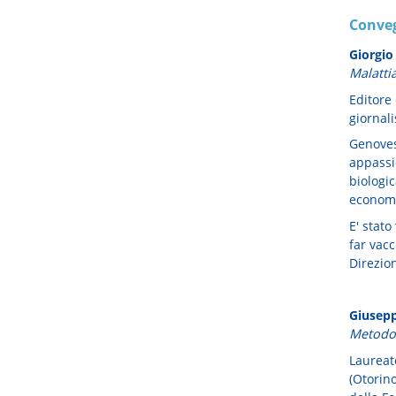
Conveg
Giorgio
Malatti
Editore
giornali
Genoves
appassi
biologic
economi
E' stato
far vacc
Direzion
Giusepp
Metodo 
Laureat
(Otorino