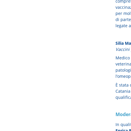
compres
vaccinaz
per molt
di parte
legate a
Silia Ma
Vaccini 
Medico 
veterina
patolog
l’omeop
È stata
Catania 
qualifica
Modera
In qual
Enrica 