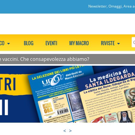
Newsletter, Omaggi, Area ac
CCO
BLOG
EVENTI
MY MACRO
RIVISTE
e vaccini. Che consapevolezza abbiamo?
<
>