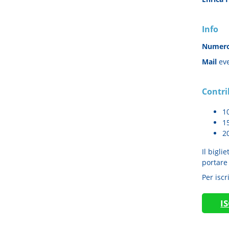
Info
Numero
Mail
eve
Contri
10
1
20
Il bigli
portare 
Per iscr
I