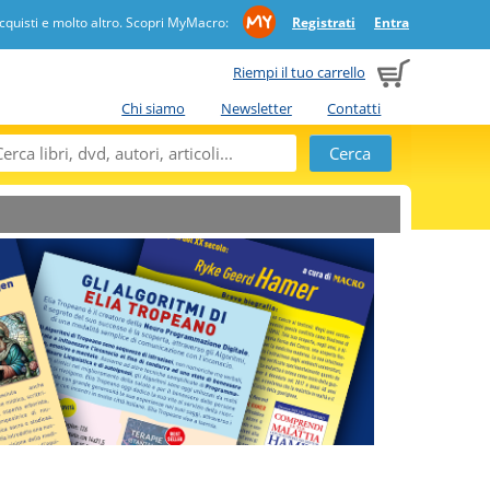
quisti e molto altro. Scopri MyMacro:
Registrati
Entra
Riempi il tuo carrello
Chi siamo
Newsletter
Contatti