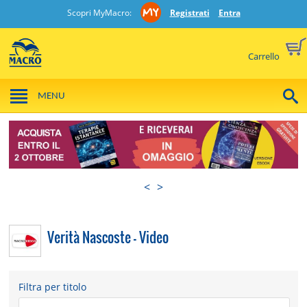
Scopri MyMacro:
Registrati
Entra
Carrello
MENU
<
>
Verità Nascoste - Video
Filtra per titolo