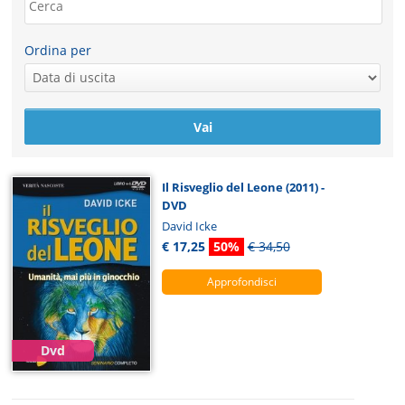
Ordina per
Il Risveglio del Leone (2011) -
DVD
David Icke
€ 17,25
50%
€ 34,50
Approfondisci
Dvd