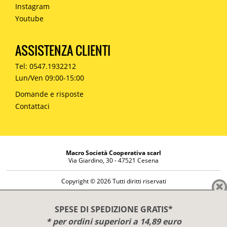
Instagram
Youtube
ASSISTENZA CLIENTI
Tel: 0547.1932212
Lun/Ven 09:00-15:00
Domande e risposte
Contattaci
Macro Società Cooperativa scarl
Via Giardino, 30 - 47521 Cesena
Copyright © 2026 Tutti diritti riservati
Informazioni societarie
Diritto di reso
SPESE DI SPEDIZIONE GRATIS*
Disclaimer
* per ordini superiori a 14,89 euro
Privacy Policy