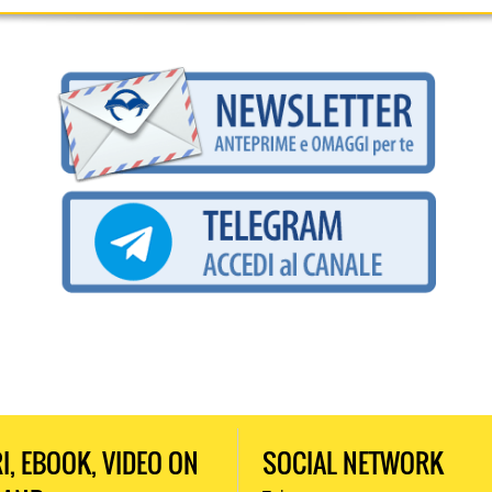
RI, EBOOK, VIDEO ON
SOCIAL NETWORK