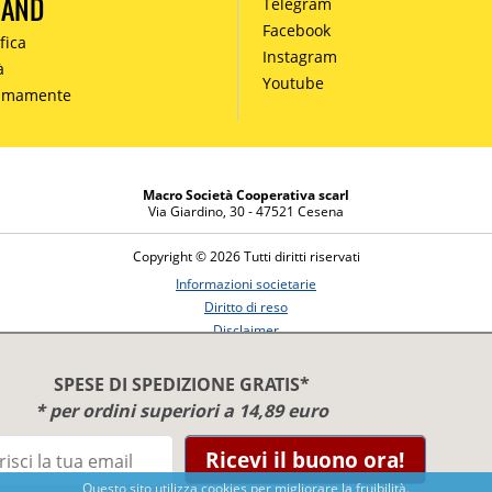
MAND
Telegram
Facebook
fica
Instagram
à
Youtube
simamente
Macro Società Cooperativa scarl
Via Giardino, 30 - 47521 Cesena
Copyright © 2026 Tutti diritti riservati
Informazioni societarie
Diritto di reso
Disclaimer
Privacy Policy
SPESE DI SPEDIZIONE GRATIS*
* per ordini superiori a 14,89 euro
Ricevi il buono ora!
Benessere e conoscenza dal 1987
Sviluppato da
Nimaia
Questo sito utilizza cookies per migliorare la fruibilità.