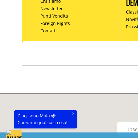
DE
Chi siamo
Newsletter
Classi
Punti Vendita
Novit
Foreign Rights
Pros
Contatti
×
Ciao, sono Maia 🐝
Chiedimi qualsiasi cosa!