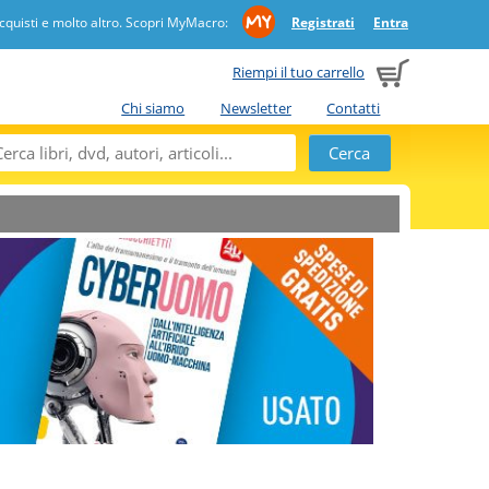
quisti e molto altro. Scopri MyMacro:
Registrati
Entra
Riempi il tuo carrello
Chi siamo
Newsletter
Contatti