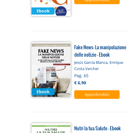
Ebook
Fake News: La manipolazione
delle notizie - Ebook
,
Jesús García Blanca
Enrique
Costa Vercher
Pag. 65
€ 6,90
Ebook
Approfondisci
Nutri la tua Salute - Ebook