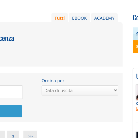
C
Tutti
EBOOK
ACADEMY
scenza
Ordina per
2
3
>>