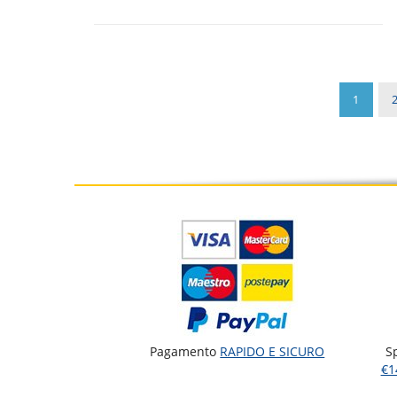
1
Pagamento
RAPIDO E SICURO
S
€1