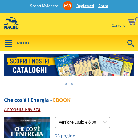
Scopri MyMacro:
Registrati
Entra
Carrello
MENU
<
>
Che cos'è l'Energia -
EBOOK
Antonella Ravizza
Versione Epub: € 6,90
96 pagine