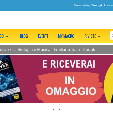
Newsletter, Omaggi, Area ac
CCO
BLOG
EVENTI
MY MACRO
RIVISTE
cenza
/
La Biologia è Musica - Emiliano Toso - Ebook
<
>