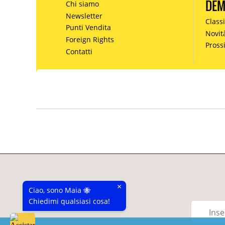
DE
Chi siamo
Newsletter
Classi
Punti Vendita
Novit
Foreign Rights
Pros
Contatti
×
Ciao, sono Maia 🐝
Chiedimi qualsiasi cosa!