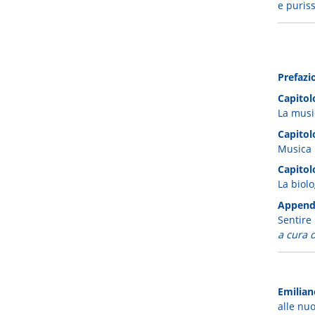
e puris
Prefazi
Capitol
La musi
Capitol
Musica p
Capitol
La biol
Append
Sentire 
a cura d
Emilian
alle nuo