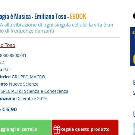
ogia è Musica - Emiliano Toso -
EBOOK
 alla vibrazione di ogni singola cellula: la vita è un
io di frequenze danzanti
no Toso
88828500841
52
to
Pdf
itrice
GRUPPO MACRO
ento
Nuove Scienze
a
SPECIALI di Scienza e Conoscenza
V
edizione
Dicembre 2019
 € 6,90
ggiungi al carrello
Regala questo prodotto