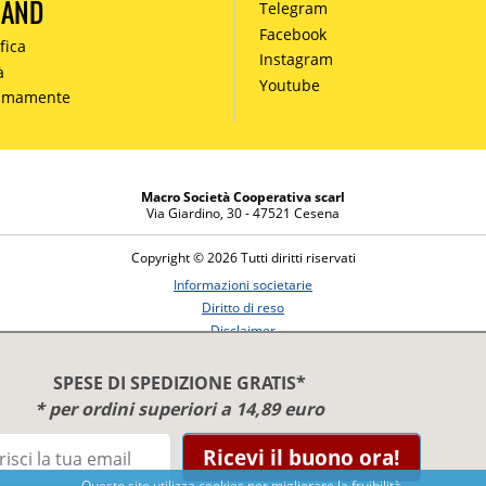
MAND
Telegram
Facebook
fica
Instagram
à
Youtube
simamente
Macro Società Cooperativa scarl
Via Giardino, 30 - 47521 Cesena
Copyright © 2026 Tutti diritti riservati
Informazioni societarie
Diritto di reso
Disclaimer
Privacy Policy
SPESE DI SPEDIZIONE GRATIS*
* per ordini superiori a 14,89 euro
Ricevi il buono ora!
Benessere e conoscenza dal 1987
Questo sito utilizza cookies per migliorare la fruibilità.
Sviluppato da
Nimaia