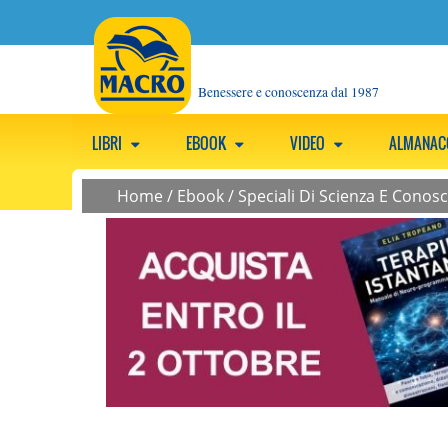
Benessere e conoscenza dal 1987
LIBRI
EBOOK
VIDEO
ALMANA
Home
/
Ebook
/
Speciali Di Scienza E Conos