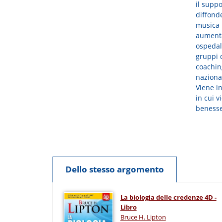
il supp
diffond
musica p
aumenta 
ospedali
gruppi d
coaching
nazional
Viene i
in cui v
benesse
Dello stesso argomento
La biologia delle credenze 4D -
Libro
Bruce H. Lipton