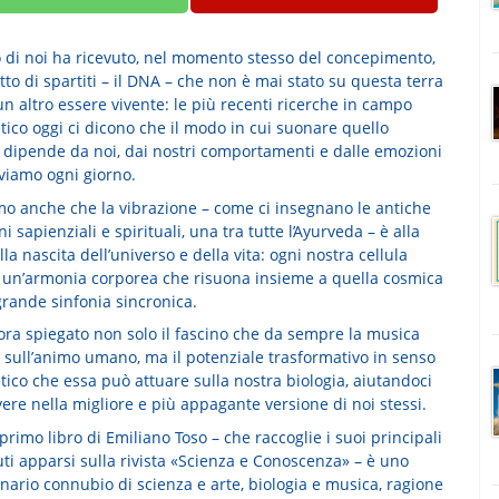
di noi ha ricevuto, nel momento stesso del concepimento,
tto di spartiti – il DNA – che non è mai stato su questa terra
n altro essere vivente: le più recenti ricerche in campo
tico oggi ci dicono che il modo in cui suonare quello
o dipende da noi, dai nostri comportamenti e dalle emozioni
viamo ogni giorno.
o anche che la vibrazione – come ci insegnano le antiche
ni sapienziali e spirituali, una tra tutte l’Ayurveda – è alla
la nascita dell’universo e della vita: ogni nostra cellula
n un’armonia corporea che risuona insieme a quella cosmica
grande sinfonia sincronica.
lora spiegato non solo il fascino che da sempre la musica
 sull’animo umano, ma il potenziale trasformativo in senso
ico che essa può attuare sulla nostra biologia, aiutandoci
ere nella migliore e più appagante versione di noi stessi.
rimo libro di Emiliano Toso – che raccoglie i suoi principali
ti apparsi sulla rivista «Scienza e Conoscenza» – è uno
nario connubio di scienza e arte, biologia e musica, ragione