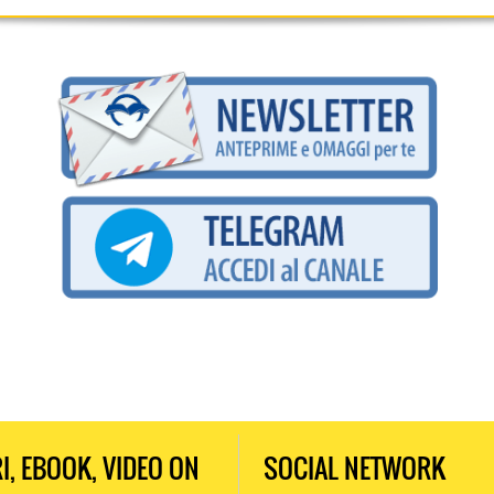
RI, EBOOK, VIDEO ON
SOCIAL NETWORK