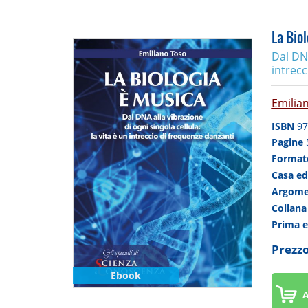
La Biol
Dal DNA
intrecc
Emilia
ISBN
97
Pagine
Forma
Casa ed
Argom
Collan
Prima 
Prezzo
Ebook
A