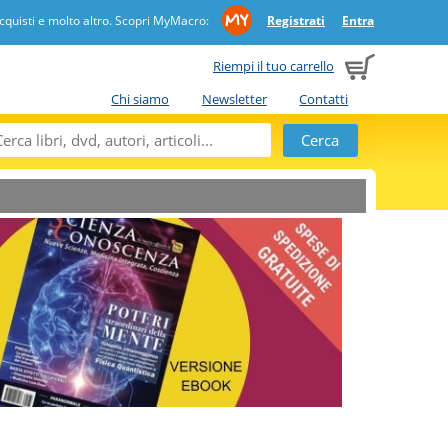
quisti e molto altro. Scopri MyMacro:
Registrati
Entra
Riempi il tuo carrello
Chi siamo
Newsletter
Contatti