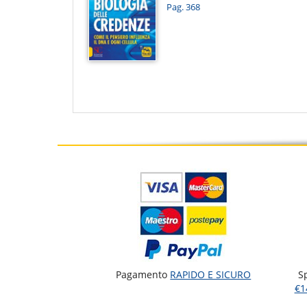
Pag. 368
Pagamento
RAPIDO E SICURO
S
€1