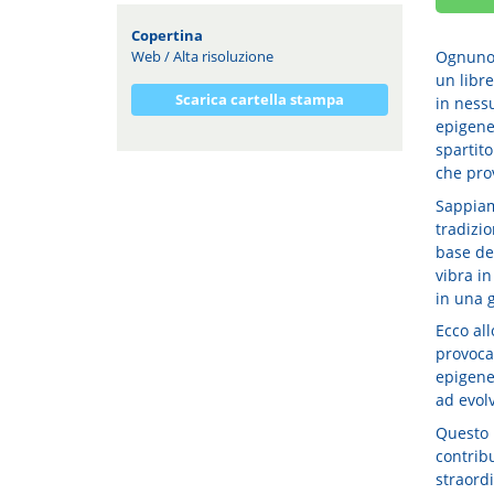
Copertina
Web
/
Alta risoluzione
Ognuno 
un libre
Scarica cartella stampa
in nessu
epigene
spartit
che pro
Sappiam
tradizio
base del
vibra i
in una 
Ecco al
provoca
epigenet
ad evolv
Questo p
contribu
straordi