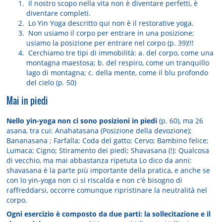
Il nostro scopo nella vita non è diventare perfetti, è
diventare completi.
Lo Yin Yoga descritto qui non è il restorative yoga.
Non usiamo il corpo per entrare in una posizione;
usiamo la posizione per entrare nel corpo (p. 39)!!!
Cerchiamo tre tipi di immobilità: a. del corpo, come una
montagna maestosa; b. del respiro, come un tranquillo
lago di montagna; c. della mente, come il blu profondo
del cielo (p. 50)
Mai in piedi
Nello yin-yoga non ci sono posizioni in piedi
(p. 60), ma 26
asana, tra cui: Anahatasana (Posizione della devozione);
Bananasana ; Farfalla; Coda del gatto; Cervo; Bambino felice;
Lumaca; Cigno; Stiramento dei piedi; Shavasana (!): Qualcosa
di vecchio, ma mai abbastanza ripetuta Lo dico da anni:
shavasana è la parte più importante della pratica, e anche se
con lo yin-yoga non ci si riscalda e non c'è bisogno di
raffreddarsi, occorre comunque ripristinare la neutralità nel
corpo.
Ogni esercizio è composto da due parti: la sollecitazione e il