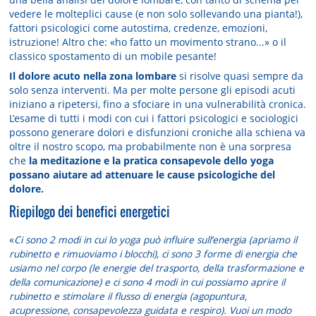
vedere le molteplici cause (e non solo sollevando una pianta!),
fattori psicologici come autostima, credenze, emozioni,
istruzione! Altro che: «ho fatto un movimento strano...» o il
classico spostamento di un mobile pesante!
Il dolore acuto nella zona lombare
si risolve quasi sempre da
solo senza interventi. Ma per molte persone gli episodi acuti
iniziano a ripetersi, fino a sfociare in una vulnerabilità cronica.
L’esame di tutti i modi con cui i fattori psicologici e sociologici
possono generare dolori e disfunzioni croniche alla schiena va
oltre il nostro scopo, ma probabilmente non è una sorpresa
che
la meditazione e la pratica consapevole dello yoga
possano aiutare ad attenuare le cause psicologiche del
dolore.
Riepilogo dei benefici energetici
«
Ci sono 2 modi in cui lo yoga può influire sull’energia (apriamo il
rubinetto e rimuoviamo i blocchi), ci sono 3 forme di energia che
usiamo nel corpo (le energie del trasporto, della trasformazione e
della comunicazione) e ci sono 4 modi in cui possiamo aprire il
rubinetto e stimolare il flusso di energia (agopuntura,
acupressione, consapevolezza guidata e respiro). Vuoi un modo