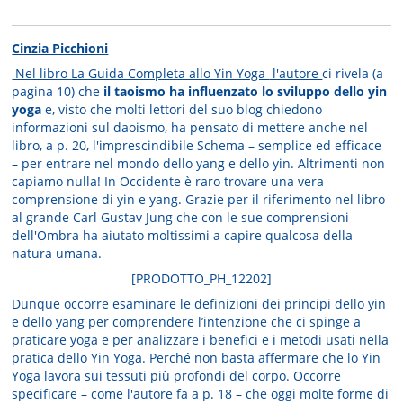
Cinzia Picchioni
Nel libro La Guida Completa allo Yin Yoga
l'autore
ci rivela (a
pagina 10) che
il taoismo ha influenzato lo sviluppo dello yin
yoga
e, visto che molti lettori del suo blog chiedono
informazioni sul daoismo, ha pensato di mettere anche nel
libro, a p. 20, l'imprescindibile Schema – semplice ed efficace
– per entrare nel mondo dello yang e dello yin. Altrimenti non
capiamo nulla! In Occidente è raro trovare una vera
comprensione di yin e yang. Grazie per il riferimento nel libro
al grande Carl Gustav Jung che con le sue comprensioni
dell'Ombra ha aiutato moltissimi a capire qualcosa della
natura umana.
[PRODOTTO_PH_12202]
Dunque occorre esaminare le definizioni dei principi dello yin
e dello yang per comprendere l’intenzione che ci spinge a
praticare yoga e per analizzare i benefici e i metodi usati nella
pratica dello Yin Yoga. Perché non basta affermare che lo Yin
Yoga lavora sui tessuti più profondi del corpo. Occorre
specificare – come l'autore fa a p. 18 – che oggi molte forme di