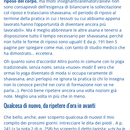
riposo del corpo,
ma molti insegnanti/allenatori/allievi non
sono consapevoli dell'esigenza di bilanciare la sollecitazione
col riposo e tralasciano shavasana, «il periodo di riposo al
termine della pratica in cui i tessuti su cui abbiamo appena
lavorato hanno l’opportunità di diventare ancora più
lavorabili». Ma è meglio abbreviare le altre asana e tenersi a
disposizione tutto il tempo necessario per shavasana, perché
non tutte le forme di riposo sono uguali! E da p. 191 ben 5
pagine per spiegare come mai, con tanto di studio medico che
ha dimostrato... eccetera.
Oh quanto sono d'accordo! Altro punto in comune con lo yoga
tradizionale, senza nomi, senza «nuovi» modi! È vero che
ormai lo yoga diventato di moda si occupa raramente di
shavasana, anzi perlopiù ne ignora la pratica (o chi lo insegna
non lo conosce perché nei corsi di formazione non se ne
parla...). Perciò bene ripetere ancora una volta nozioni già
note. Meglio una volta in più che in meno.
Qualcosa di nuovo, da ripetere d'ora in avanti
Che bello, anche, aver scoperto qualcosa di nuovo! Il mio
compito dei prossimi giorni: intrecciare le dita dei piedi . A p.
241 (+ la nota 2 di p. 258) ho scoperto il detto taoista: «
chi ha le