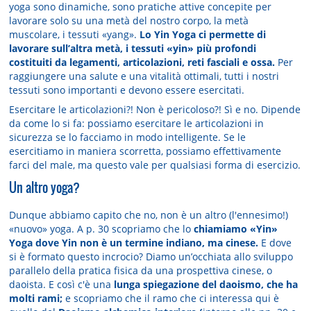
yoga sono dinamiche, sono pratiche attive concepite per
lavorare solo su una metà del nostro corpo, la metà
muscolare, i tessuti «yang».
Lo Yin Yoga ci permette di
lavorare sull’altra metà, i tessuti «yin» più profondi
costituiti da legamenti, articolazioni, reti fasciali e ossa.
Per
raggiungere una salute e una vitalità ottimali, tutti i nostri
tessuti sono importanti e devono essere esercitati.
Esercitare le articolazioni?! Non è pericoloso?! Sì e no. Dipende
da come lo si fa: possiamo esercitare le articolazioni in
sicurezza se lo facciamo in modo intelligente. Se le
esercitiamo in maniera scorretta, possiamo effettivamente
farci del male, ma questo vale per qualsiasi forma di esercizio.
Un altro yoga?
Dunque abbiamo capito che no, non è un altro (l'ennesimo!)
«nuovo» yoga. A p. 30 scopriamo che lo
chiamiamo «Yin»
Yoga dove Yin non è un termine indiano, ma cinese.
E dove
si è formato questo incrocio? Diamo un’occhiata allo sviluppo
parallelo della pratica fisica da una prospettiva cinese, o
daoista. E così c'è una
lunga spiegazione del daoismo, che ha
molti rami;
e scopriamo che il ramo che ci interessa qui è