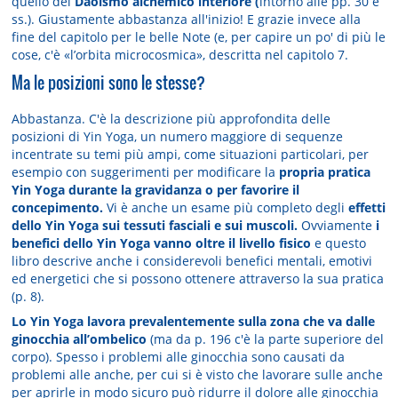
quello del
Daoismo alchemico interiore (
intorno alle pp. 30 e
ss.). Giustamente abbastanza all'inizio! E grazie invece alla
fine del capitolo per le belle Note (e, per capire un po' di più le
cose, c'è «l’orbita microcosmica», descritta nel capitolo 7.
Ma le posizioni sono le stesse?
Abbastanza. C'è la descrizione più approfondita delle
posizioni di Yin Yoga, un numero maggiore di sequenze
incentrate su temi più ampi, come situazioni particolari, per
esempio con suggerimenti per modificare la
propria pratica
Yin Yoga durante la gravidanza o per favorire il
concepimento.
Vi è anche un esame più completo degli
effetti
dello Yin Yoga sui tessuti fasciali e sui muscoli.
Ovviamente
i
benefici dello Yin Yoga vanno oltre il livello fisico
e questo
libro descrive anche i considerevoli benefici mentali, emotivi
ed energetici che si possono ottenere attraverso la sua pratica
(p. 8).
Lo Yin Yoga lavora prevalentemente sulla zona che va dalle
ginocchia all’ombelico
(ma da p. 196 c'è la parte superiore del
corpo). Spesso i problemi alle ginocchia sono causati da
problemi alle anche, per cui si è visto che lavorare sulle anche
per aprirle in modo sicuro può ridurre il dolore alle ginocchia