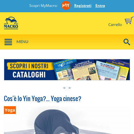
Scopri MyMacro:
Registrati
Entra
Carrello
MENU
<
>
Cos'è lo Yin Yoga?... Yoga cinese?
Yoga