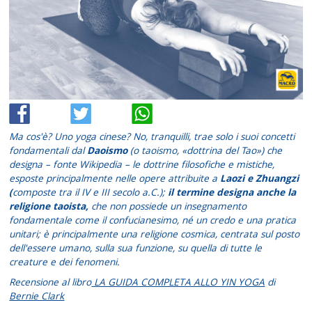
Ma cos'è? Uno yoga cinese? No, tranquilli, trae solo i suoi concetti
fondamentali dal
Daoismo
(o taoismo, «dottrina del Tao») che
designa – fonte Wikipedia – le dottrine filosofiche e mistiche,
esposte principalmente nelle opere attribuite a
Laozi e Zhuangzi
(
composte tra il IV e III secolo a.C.);
il termine designa anche la
religione taoista,
che non possiede un insegnamento
fondamentale come il confucianesimo, né un credo e una pratica
unitari; è principalmente una religione cosmica, centrata sul posto
dell'essere umano, sulla sua funzione, su quella di tutte le
creature e dei fenomeni.
Recensione al libro
LA GUIDA COMPLETA ALLO YIN YOGA
di
Bernie Clark