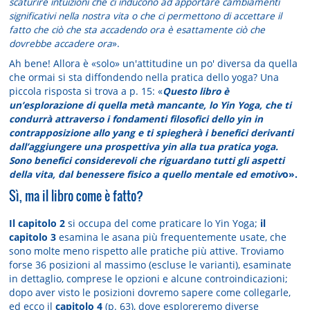
scaturire intuizioni che ci inducono ad apportare cambiamenti
significativi nella nostra vita o che ci permettono di accettare il
fatto che ciò che sta accadendo ora è esattamente ciò che
dovrebbe accadere ora
».
Ah bene! Allora è «solo» un'attitudine un po' diversa da quella
che ormai si sta diffondendo nella pratica dello yoga? Una
piccola risposta si trova a p. 15: «
Questo libro è
un’esplorazione di quella metà mancante, lo Yin Yoga, che ti
condurrà attraverso i fondamenti filosofici dello yin in
contrapposizione allo yang e ti spiegherà i benefici derivanti
dall’aggiungere una prospettiva yin alla tua pratica yoga.
Sono benefici considerevoli che riguardano tutti gli aspetti
della vita, dal benessere fisico a quello mentale ed emotiv
o».
Sì, ma il libro come è fatto?
Il capitolo 2
si occupa del come praticare lo Yin Yoga;
il
capitolo 3
esamina le asana più frequentemente usate, che
sono molte meno rispetto alle pratiche più attive. Troviamo
forse 36 posizioni al massimo (escluse le varianti), esaminate
in dettaglio, comprese le opzioni e alcune controindicazioni;
dopo aver visto le posizioni dovremo sapere come collegarle,
ed ecco il
capitolo 4
(p. 63), dove esploreremo diverse