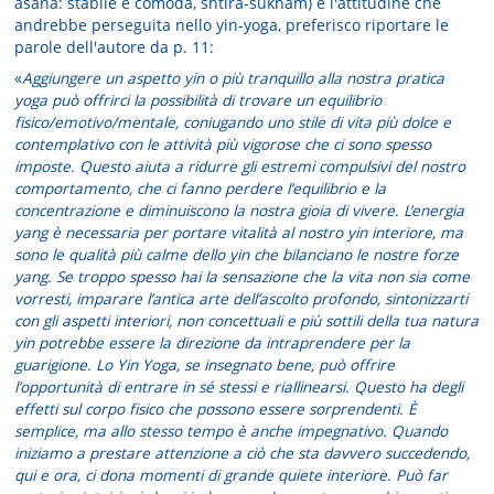
asana: stabile e comoda, shtira-sukham) e l'attitudine che
andrebbe perseguita nello yin-yoga, preferisco riportare le
parole dell'autore da p. 11:
«
Aggiungere un aspetto yin o più tranquillo alla nostra pratica
yoga può offrirci la possibilità di trovare un equilibrio
fisico/emotivo/mentale, coniugando uno stile di vita più dolce e
contemplativo con le attività più vigorose che ci sono spesso
imposte. Questo aiuta a ridurre gli estremi compulsivi del nostro
comportamento, che ci fanno perdere l’equilibrio e la
concentrazione e diminuiscono la nostra gioia di vivere. L’energia
yang è necessaria per portare vitalità al nostro yin interiore, ma
sono le qualità più calme dello yin che bilanciano le nostre forze
yang. Se troppo spesso hai la sensazione che la vita non sia come
vorresti, imparare l’antica arte dell’ascolto profondo, sintonizzarti
con gli aspetti interiori, non concettuali e più sottili della tua natura
yin potrebbe essere la direzione da intraprendere per la
guarigione. Lo Yin Yoga, se insegnato bene, può offrire
l’opportunità di entrare in sé stessi e riallinearsi. Questo ha degli
effetti sul corpo fisico che possono essere sorprendenti. È
semplice, ma allo stesso tempo è anche impegnativo. Quando
iniziamo a prestare attenzione a ciò che sta davvero succedendo,
qui e ora, ci dona momenti di grande quiete interiore. Può far