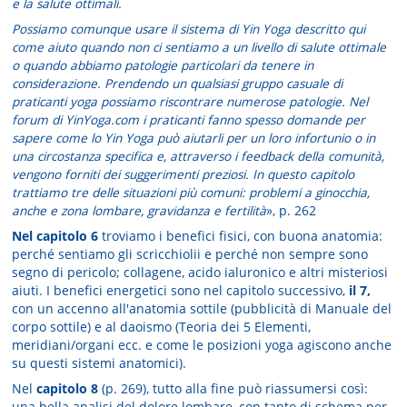
e la salute ottimali.
Possiamo comunque usare il sistema di Yin Yoga descritto qui
come aiuto quando non ci sentiamo a un livello di salute ottimale
o quando abbiamo patologie particolari da tenere in
considerazione. Prendendo un qualsiasi gruppo casuale di
praticanti yoga possiamo riscontrare numerose patologie. Nel
forum di YinYoga.com i praticanti fanno spesso domande per
sapere come lo Yin Yoga può aiutarli per un loro infortunio o in
una circostanza specifica e, attraverso i feedback della comunità,
vengono forniti dei suggerimenti preziosi. In questo capitolo
trattiamo tre delle situazioni più comuni: problemi a ginocchia,
anche e zona lombare, gravidanza e fertilità
», p. 262
Nel capitolo 6
troviamo i benefici fisici, con buona anatomia:
perché sentiamo gli scricchiolii e perché non sempre sono
segno di pericolo; collagene, acido ialuronico e altri misteriosi
aiuti. I benefici energetici sono nel capitolo successivo,
il 7,
con un accenno all'anatomia sottile (pubblicità di Manuale del
corpo sottile) e al daoismo (Teoria dei 5 Elementi,
meridiani/organi ecc. e come le posizioni yoga agiscono anche
su questi sistemi anatomici).
Nel
capitolo 8
(p. 269), tutto alla fine può riassumersi così:
una bella analisi del dolore lombare, con tanto di schema per