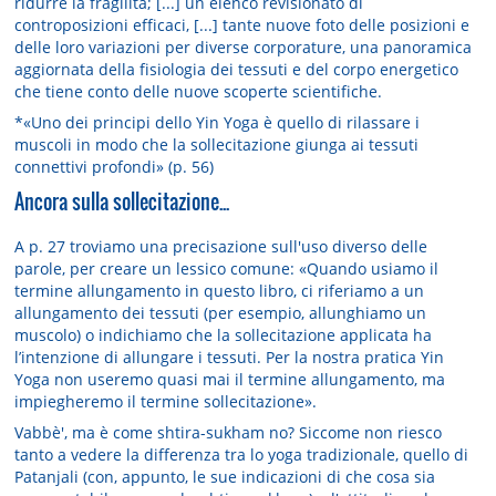
ridurre la fragilità; [...] un elenco revisionato di
controposizioni efficaci, [...] tante nuove foto delle posizioni e
delle loro variazioni per diverse corporature, una panoramica
aggiornata della fisiologia dei tessuti e del corpo energetico
che tiene conto delle nuove scoperte scientifiche.
*«Uno dei principi dello Yin Yoga è quello di rilassare i
muscoli in modo che la sollecitazione giunga ai tessuti
connettivi profondi» (p. 56)
Ancora sulla sollecitazione...
A p. 27 troviamo una precisazione sull'uso diverso delle
parole, per creare un lessico comune: «Quando usiamo il
termine allungamento in questo libro, ci riferiamo a un
allungamento dei tessuti (per esempio, allunghiamo un
muscolo) o indichiamo che la sollecitazione applicata ha
l’intenzione di allungare i tessuti. Per la nostra pratica Yin
Yoga non useremo quasi mai il termine allungamento, ma
impiegheremo il termine sollecitazione».
Vabbè', ma è come shtira-sukham no? Siccome non riesco
tanto a vedere la differenza tra lo yoga tradizionale, quello di
Patanjali (con, appunto, le sue indicazioni di che cosa sia