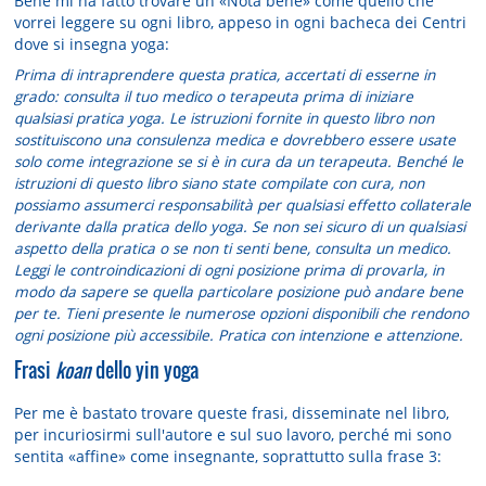
Bene mi ha fatto trovare un «Nota bene» come quello che
vorrei leggere su ogni libro, appeso in ogni bacheca dei Centri
dove si insegna yoga:
Prima di intraprendere questa pratica, accertati di esserne in
grado: consulta il tuo medico o terapeuta prima di iniziare
qualsiasi pratica yoga. Le istruzioni fornite in questo libro non
sostituiscono una consulenza medica e dovrebbero essere usate
solo come integrazione se si è in cura da un terapeuta. Benché le
istruzioni di questo libro siano state compilate con cura, non
possiamo assumerci responsabilità per qualsiasi effetto collaterale
derivante dalla pratica dello yoga. Se non sei sicuro di un qualsiasi
aspetto della pratica o se non ti senti bene, consulta un medico.
Leggi le controindicazioni di ogni posizione prima di provarla, in
modo da sapere se quella particolare posizione può andare bene
per te. Tieni presente le numerose opzioni disponibili che rendono
ogni posizione più accessibile. Pratica con intenzione e attenzione.
Frasi
koan
dello yin yoga
Per me è bastato trovare queste frasi, disseminate nel libro,
per incuriosirmi sull'autore e sul suo lavoro, perché mi sono
sentita «affine» come insegnante, soprattutto sulla frase 3: