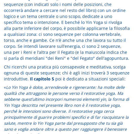
sequenze (con indicati solo i nomi delle posizioni, che
occorrerà andare a cercare nel resto del libro) con un ordine
logico e un tema centrale o uno scopo, dedicate a uno
specifico tema o intenzione. E benché lo Yin Yoga si rivolga
alla parte inferiore del corpo, è possibile applicarne la filosofia
a qualsiasi zona: ci sono sequenze per colonna vertebrale,
torso, anche e gambe. Ce n’è anche una che lavora su tutto il
corpo. Se intendi lavorare sull’energia, ci sono 2 sequenze,
una per i Reni e l’altra per il Fegato (e la maiuscola indica che
si parla di meridiani "dei Reni" e "del Fegato" dell'agopuntura.
Chi ricerchi una pratica più consapevole e meditativa, scelga
ognuna di queste sequenze; chi è agli inizi troverà 3 sequenze
introduttive.
Il capitolo 5
poi è dedicato a situazioni speciali:
«
Lo Yin Yoga è dolce, arrendevole e rigenerante: ha molte delle
qualità che attraggono le persone verso il restorative yoga. Ma
sebbene quest’ultimo incorpori numerosi elementi yin, la forma di
Yin Yoga descritta nel presente libro non è il restorative yoga,
perché le intenzioni sono diverse. Il restorative yoga cerca
principalmente di guarire problemi specifici e di far riacquistare la
salute, mentre lo Yin Yoga parte dal presupposto che tu sia già
sano e voglia andare oltre a questo per raggiungere il benessere