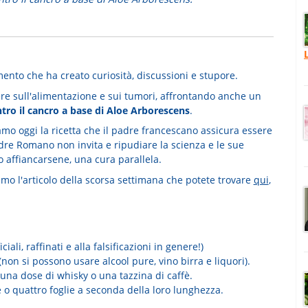
ento che ha creato curiosità, discussioni e stupore.
utere sull'alimentazione e sui tumori, affrontando anche un
ntro il cancro a base di Aloe Arborescens
.
iamo oggi la ricetta che il padre francescano assicura essere
dre Romano non invita e ripudiare la scienza e le sue
no affiancarsene, una cura parallela.
amo l'articolo della scorsa settimana che potete trovare
qui
,
ciali, raffinati e alla falsificazioni in genere!)
non si possono usare alcool pure, vino birra e liquori).
una dose di whisky o una tazzina di caffè.
e o quattro foglie a seconda della loro lunghezza.