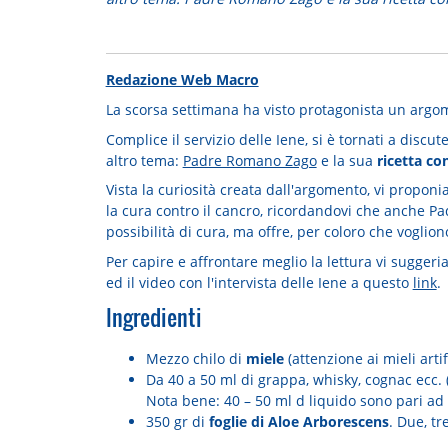
Redazione Web Macro
La scorsa settimana ha visto protagonista un argom
Complice il servizio delle Iene, si è tornati a disc
altro tema:
Padre Romano Zago
e la sua
ricetta co
Vista la curiosità creata dall'argomento, vi propon
la cura contro il cancro, ricordandovi che anche Pa
possibilità di cura, ma offre, per coloro che voglio
Per capire e affrontare meglio la lettura vi suggeri
ed il video con l'intervista delle Iene a questo
link
.
Ingredienti
Mezzo chilo di
miele
(attenzione ai mieli artifi
Da 40 a 50 ml di grappa, whisky, cognac ecc. (
Nota bene: 40 – 50 ml d liquido sono pari ad 
350 gr di
foglie di Aloe Arborescens
. Due, tr