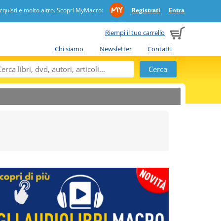
quisti e molto altro. Scopri MyMacro:
Registrati
Entra
Riempi il tuo carrello
Chi siamo
Newsletter
Contatti