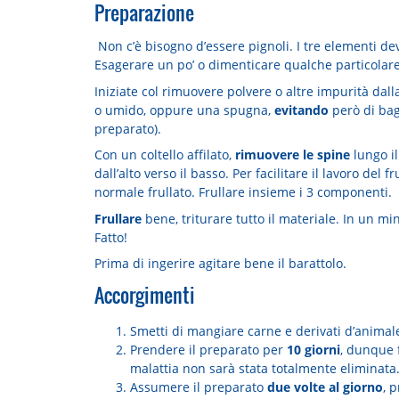
Preparazione
Non c’è bisogno d’essere pignoli. I tre elementi dev
Esagerare un po’ o dimenticare qualche particolare 
Iniziate col rimuovere polvere o altre impurità dalla
o umido, oppure una spugna,
evitando
però di bagn
preparato).
Con un coltello affilato,
rimuovere le spine
lungo il
dall’alto verso il basso. Per facilitare il lavoro del 
normale frullato. Frullare insieme i 3 componenti.
Frullare
bene, triturare tutto il materiale. In un mi
Fatto!
Prima di ingerire agitare bene il barattolo.
Accorgimenti
Smetti di mangiare carne e derivati d’animale
Prendere il preparato per
10 giorni
, dunque 
malattia non sarà stata totalmente eliminata
Assumere il preparato
due volte al giorno
, 