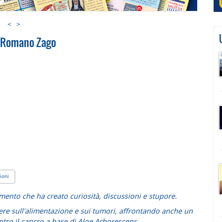
<
>
re Romano Zago
ioni
mento che ha creato curiosità, discussioni e stupore.
cutere sull'alimentazione e sui tumori, affrontando anche un
tro il cancro a base di Aloe Arborescens.