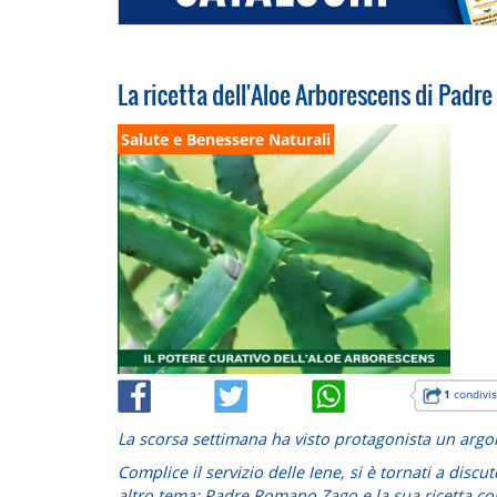
La ricetta dell'Aloe Arborescens di Pad
Salute e Benessere Naturali
1
condivis
La scorsa settimana ha visto protagonista un argo
Complice il servizio delle Iene, si è tornati a dis
altro tema: Padre Romano Zago e la sua ricetta con