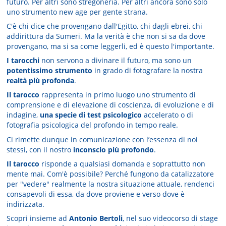
futuro. Per altri sono stregoneria. Per altri ancora sono solo
uno strumento new age per gente strana.
C'è chi dice che provengano dall'Egitto, chi dagli ebrei, chi
addirittura da Sumeri. Ma la verità è che non si sa da dove
provengano, ma si sa come leggerli, ed è questo l'importante.
I tarocchi
non servono a divinare il futuro, ma sono un
potentissimo strumento
in grado di fotografare la nostra
realtà più profonda
.
Il tarocco
rappresenta in primo luogo uno strumento di
comprensione e di elevazione di coscienza, di evoluzione e di
indagine,
una specie di test psicologico
accelerato o di
fotografia psicologica del profondo in tempo reale.
Ci rimette dunque in comunicazione con l’essenza di noi
stessi, con il nostro
inconscio più profondo
.
Il tarocco
risponde a qualsiasi domanda e soprattutto non
mente mai. Com'è possibile? Perché fungono da catalizzatore
per "vedere" realmente la nostra situazione attuale, rendenci
consapevoli di essa, da dove proviene e verso dove è
indirizzata.
Scopri insieme ad
Antonio Bertoli
, nel suo videocorso di stage