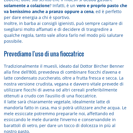
solamente a colazione
? Infatti, è un
vero e proprio pasto che
va benissimo anche a pranzo oppure a cena
, ed è perfetto
per dare energia a chi è sportivo.
Inoltre, in barba ai consigli igienisti, può sempre capitare di
svegliarsi molto affamati e di decidere di trasgredire a
qualche regola, tanto vale allora farlo nel modo più salutare
possibile.
Prevediamo l'uso di una fioccatrice
Tradizionalmente il muesli, ideato dal Dottor Bircher Benner
alla fine dell’800, prevedeva di combinare fiocchi d’avena e
latte condensato zuccherato, oltre a frutta fresca e secca. La
nostra versione crudista, vegana e davvero vitale prevede di
utilizzare fiocchi di avena od altri cereali preferibilmente
ottenuti a crudo con l’ausilio di una fioccatrice.
Il latte sarà chiaramente vegetale, idealmente latte di
mandorla fatto in casa, ma si potrà utilizzare anche acqua. Le
mele essiccate potremmo prepararle noi, affettando ed
essiccando le mele durante l’inverno e conservandole in
barattoli di vetro, per dare un tocco di dolcezza in più al
nostro pasto.