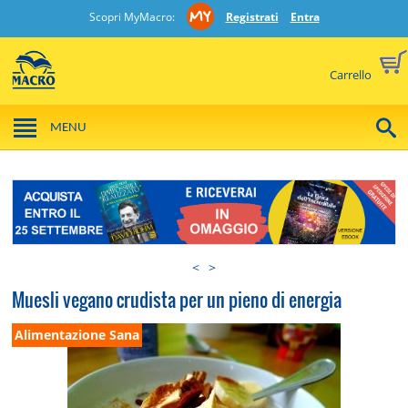
Scopri MyMacro:
Registrati
Entra
Carrello
MENU
<
>
Muesli vegano crudista per un pieno di energia
Alimentazione Sana