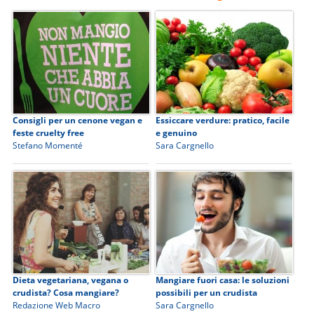
Consigli per un cenone vegan e
Essiccare verdure: pratico, facile
feste cruelty free
e genuino
Stefano Momenté
Sara Cargnello
Dieta vegetariana, vegana o
Mangiare fuori casa: le soluzioni
crudista? Cosa mangiare?
possibili per un crudista
Redazione Web Macro
Sara Cargnello