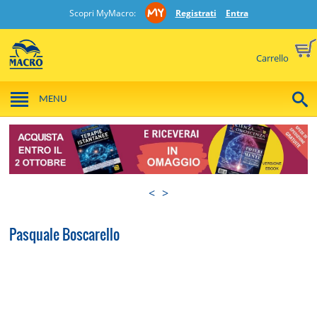
Scopri MyMacro:
Registrati
Entra
Carrello
MENU
<
>
Pasquale Boscarello