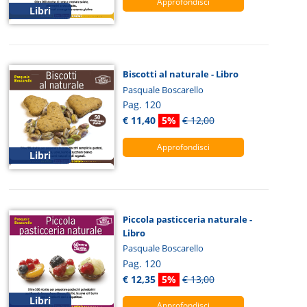
Approfondisci
Libri
Biscotti al naturale - Libro
Pasquale Boscarello
Pag. 120
€ 11,40
5%
€ 12,00
Approfondisci
Libri
Piccola pasticceria naturale -
Libro
Pasquale Boscarello
Pag. 120
€ 12,35
5%
€ 13,00
Libri
Approfondisci