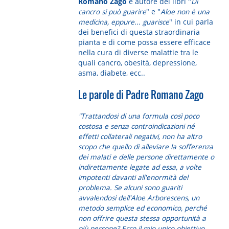
Romano Zago
è autore dei libri "
Di
cancro si può guarire
" e "
Aloe non è una
medicina, eppure... guarisce
" in cui parla
dei benefici di questa straordinaria
pianta e di come possa essere efficace
nella cura di diverse malattie tra le
quali cancro, obesità, depressione,
asma, diabete, ecc..
Le parole di Padre Romano Zago
"Trattandosi di una formula così poco
costosa e senza controindicazioni né
effetti collaterali negativi, non ha altro
scopo che quello di alleviare la sofferenza
dei malati e delle persone direttamente o
indirettamente legate ad essa, a volte
impotenti davanti all'enormità del
problema. Se alcuni sono guariti
avvalendosi dell'Aloe Arborescens, un
metodo semplice ed economico, perché
non offrire questa stessa opportunità a
più persone? Ecco il mio unico obiettivo.