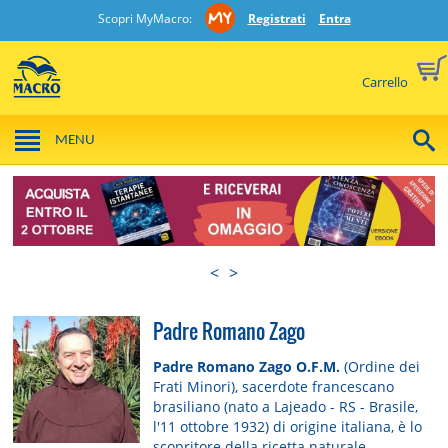
Scopri MyMacro:
Registrati
Entra
Carrello
MENU
<
>
Padre Romano Zago
Padre Romano Zago O.F.M.
(Ordine dei
Frati Minori), sacerdote francescano
brasiliano (nato a Lajeado - RS - Brasile,
l'11 ottobre 1932) di origine italiana, è lo
scopritore della ricetta naturale