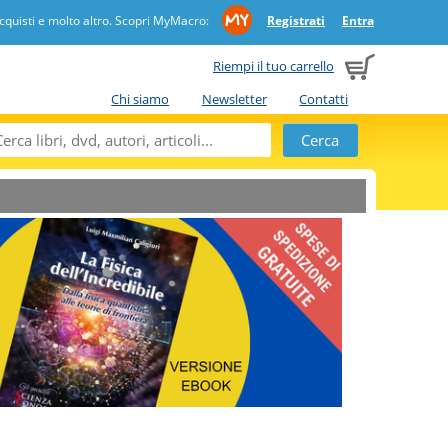
quisti e molto altro. Scopri MyMacro:
Registrati
Entra
Riempi il tuo carrello
Chi siamo
Newsletter
Contatti