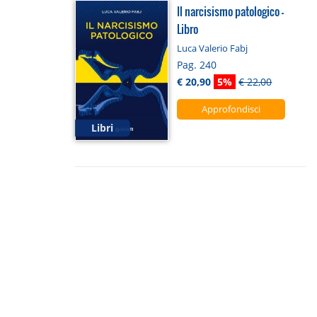
Il narcisismo patologico -
Libro
Luca Valerio Fabj
Pag. 240
€ 20,90
5%
€ 22,00
Approfondisci
Libri