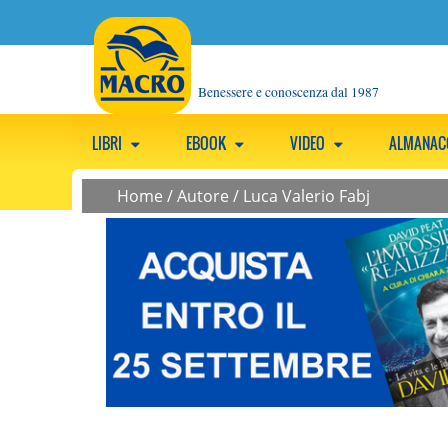
Benessere e conoscenza dal 1987
LIBRI
EBOOK
VIDEO
ALMANA
Home
/
Autore
/
Luca Valerio Fabj