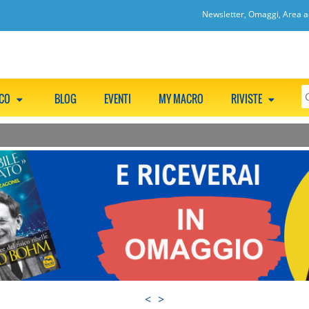
Newsletter, Omaggi, Area ac
CCO
BLOG
EVENTI
MY MACRO
RIVISTE
<
>