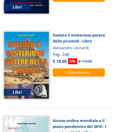
Libri
Svelato il misterioso potere
delle piramidi - Libro
Alessandro Leonardi
Pag. 248
€ 18,05
5%
€ 19,00
Approfondisci
Libri
Nuovo ordine mondiale e il
piano pandemico del 2010 - I