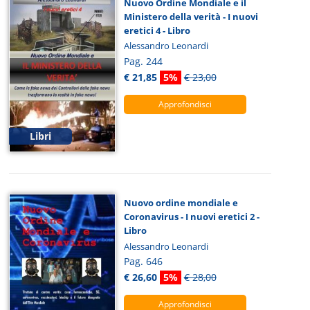
Nuovo Ordine Mondiale e il
Ministero della verità - I nuovi
eretici 4 - Libro
Alessandro Leonardi
Pag. 244
€ 21,85
5%
€ 23,00
Approfondisci
Libri
Nuovo ordine mondiale e
Coronavirus - I nuovi eretici 2 -
Libro
Alessandro Leonardi
Pag. 646
€ 26,60
5%
€ 28,00
Approfondisci