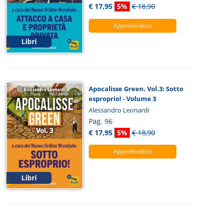
€ 17,95
5%
€ 18,90
Approfondisci
Libri
Apocalisse Green. Vol.3: Sotto
esproprio! - Volume 3
Alessandro Leonardi
Pag. 96
€ 17,95
5%
€ 18,90
Approfondisci
Libri