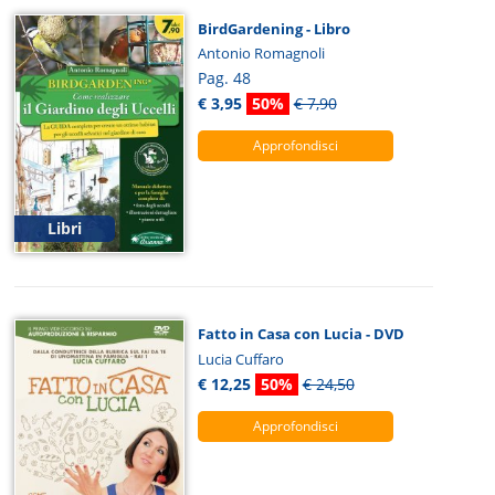
BirdGardening - Libro
Antonio Romagnoli
Pag. 48
€ 3,95
50%
€ 7,90
Approfondisci
Libri
Fatto in Casa con Lucia - DVD
Lucia Cuffaro
€ 12,25
50%
€ 24,50
Approfondisci