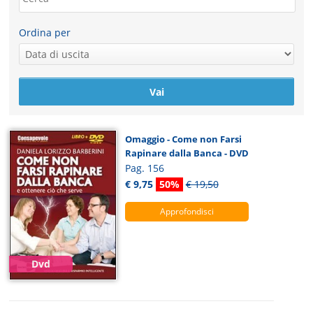
Ordina per
Omaggio - Come non Farsi
Rapinare dalla Banca - DVD
Pag. 156
€ 9,75
50%
€ 19,50
Approfondisci
Dvd