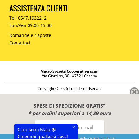
ASSISTENZA CLIENTI
Tel: 0547.1932212
Lun/Ven 09:00-15:00
Domande e risposte
Contattaci
Macro Società Cooperativa scarl
Via Giardino, 30 - 47521 Cesena
Copyright © 2026 Tutti diritti riservati
Informazioni societarie
Diritto di reso
SPESE DI SPEDIZIONE GRATIS*
Disclaimer
* per ordini superiori a 14,89 euro
Privacy Policy
×
Ciao, sono Maia 🐝
Chiedimi qualsiasi cosa!
Questo sito utilizza cookies per migliorare la fruibilità.