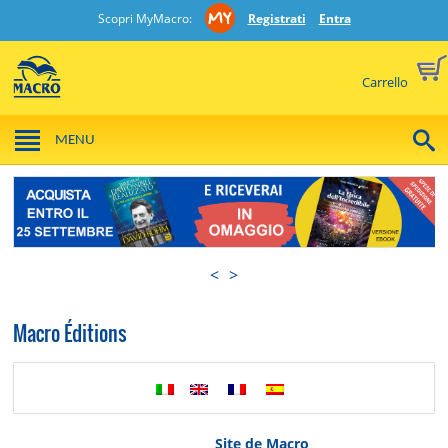
Scopri MyMacro:
Registrati
Entra
Carrello
MENU
<
>
Macro Éditions
Site de Macro