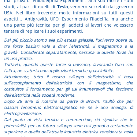
mai provato “Philadelphia Experiment”. Alla sua morte i suoi
studi, al pari di quelli di
Tesla
, vennero secretati dal governo
USA. Nel libro troverete molte informazioni su tutti questi
aspetti… Antigravità, UFO, Esperimento Filadelfia, ma anche
una parte più tecnica per gli addetti ai lavori che volessero
tentare di replicare i suoi esperimenti.
Dal più piccolo atomo alla più estesa galassia, l'universo opera su
tre forze basilari vale a dire: l'elettricità, il magnetismo e la
gravità. Considerate separatamente, nessuna di queste forze ha
un uso pratico.
Tuttavia, quando queste forze si uniscono, lavorando l'una con
l'altra, ne scaturiscono applicazioni tecniche quasi infinite.
Attualmente, tutto il nostro sviluppo dell'elettricità si basa
sull'accoppiamento dell'elettricità con il magnetismo, che
costituisce il fondamento per gli usi innumerevoli che facciamo
dell'elettricità nelle società moderne.
Dopo 28 anni di ricerche da parte di Brown, risultò che per
ciascun fenomeno elettromagnetico ve ne è uno analogo, di
elettrogravitazione.
Dal punto di vista tecnico e commerciale, ciò significa che le
potenzialità per un futuro sviluppo sono così grandi o certamente
superiore a quella dell'attuale industria elettrica considerata nella