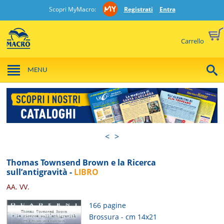
Scopri MyMacro:
Registrati
Entra
Carrello
MENU
<
>
Thomas Townsend Brown e la Ricerca
sull’antigravità -
LIBRO
AA. VV.
166 pagine
Brossura - cm 14x21