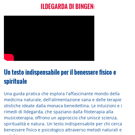
ILDEGARDA DI BINGEN
:
Un testo indispensabile per il benessere fisico e
spirituale
Una guida pratica che esplora l'affascinante mondo della
medicina naturale, dell'alimentazione sana e delle terapie
olistiche ideate dalla monaca benedettina. Le intuizioni e i
rimedi di Ildegarda, che spaziano dalla fitoterapia alla
musicoterapia, offrono un approccio che unisce scienza,
spiritualità e natura. Un testo indispensabile per chi cerca
benessere fisico e psicologico attraverso metodi naturali e