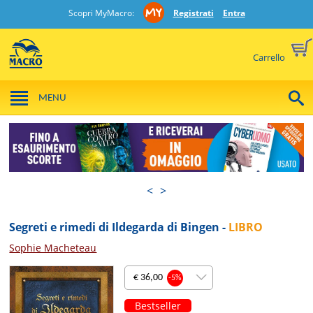
Scopri MyMacro:
Registrati
Entra
Carrello
MENU
<
>
Segreti e rimedi di Ildegarda di Bingen -
LIBRO
Sophie Macheteau
€ 36,00
-5%
Bestseller