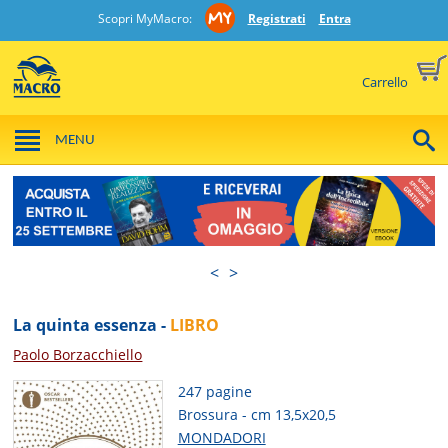
Scopri MyMacro:
Registrati
Entra
Carrello
MENU
<
>
La quinta essenza -
LIBRO
Paolo Borzacchiello
247 pagine
Brossura - cm 13,5x20,5
MONDADORI