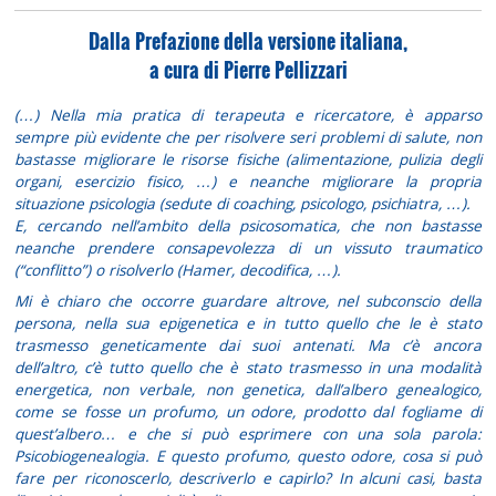
Dalla Prefazione della versione italiana,
a cura di Pierre Pellizzari
(…) Nella mia pratica di terapeuta e ricercatore, è apparso
sempre più evidente che per risolvere seri problemi di salute, non
bastasse migliorare le risorse fisiche (alimentazione, pulizia degli
organi, esercizio fisico, …) e neanche migliorare la propria
situazione psicologia (sedute di coaching, psicologo, psichiatra, …).
E, cercando nell’ambito della psicosomatica, che non bastasse
neanche prendere consapevolezza di un vissuto traumatico
(“conflitto”) o risolverlo (Hamer, decodifica, …).
Mi è chiaro che occorre guardare altrove, nel subconscio della
persona, nella sua epigenetica e in tutto quello che le è stato
trasmesso geneticamente dai suoi antenati.
Ma c’è ancora
dell’altro, c’è tutto quello che è stato trasmesso in una modalità
energetica, non verbale, non genetica, dall’albero genealogico,
come se fosse un profumo, un odore, prodotto dal fogliame di
quest’albero… e che si può esprimere con una sola parola:
Psicobiogenealogia. E questo profumo, questo odore, cosa si può
fare per riconoscerlo, descriverlo e capirlo? In alcuni casi, basta