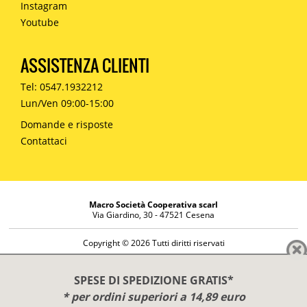
Instagram
Youtube
ASSISTENZA CLIENTI
Tel: 0547.1932212
Lun/Ven 09:00-15:00
Domande e risposte
Contattaci
Macro Società Cooperativa scarl
Via Giardino, 30 - 47521 Cesena
Copyright © 2026 Tutti diritti riservati
Informazioni societarie
Diritto di reso
SPESE DI SPEDIZIONE GRATIS*
Disclaimer
* per ordini superiori a 14,89 euro
Privacy Policy