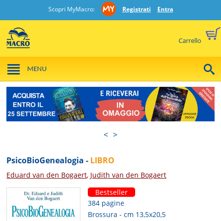
Scopri MyMacro:
Registrati
Entra
Carrello
MENU
<
>
PsicoBioGenealogia -
LIBRO
Eduard van den Bogaert
,
Judith van den Bogaert
Bestseller
384 pagine
Brossura - cm 13,5x20,5