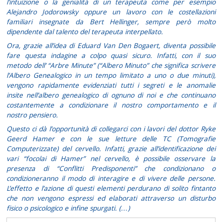
l’intuizione o la genialità di un terapeuta come per esempio
Alejandro Jodorowsky oppure un lavoro con le costellazioni
familiari insegnate da Bert Hellinger, sempre però molto
dipendente dal talento del terapeuta interpellato.
Ora, grazie all’idea di Eduard Van Den Bogaert, diventa possibile
fare questa indagine a colpo quasi sicuro. Infatti, con il suo
metodo dell’
“Arbre Minute”
(“Albero Minuto” che significa scrivere
l’Albero Genealogico in un tempo limitato a uno o due minuti)
,
vengono rapidamente evidenziati tutti i segreti e le anomalie
insite nell’albero genealogico di ognuno di noi e che continuano
costantemente a condizionare il nostro comportamento e il
nostro pensiero.
Questo ci dà l’opportunità di collegarci con i lavori del dottor Ryke
Geerd Hamer e con le sue letture delle TC (Tomografie
Computerizzate) del cervello. Infatti, grazie all’identificazione dei
vari “focolai di Hamer” nel cervello, è possibile osservare la
presenza di “Conflitti Predisponenti” che condizionano o
condizioneranno il modo di interagire e di vivere delle persone.
L’effetto e l’azione di questi elementi perdurano di solito fintanto
che non vengono espressi ed elaborati attraverso un disturbo
fisico o psicologico e infine
spurgati
. (…)