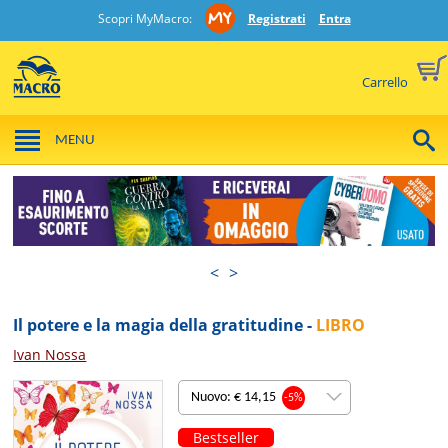
Scopri MyMacro:
Registrati
Entra
Carrello
MENU
<
>
Il potere e la magia della gratitudine -
LIBRO
Ivan Nossa
Nuovo: € 14,15
-5%
Bestseller