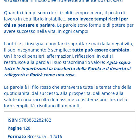
visualizzata in modo diverso e letteralmente
trasformarsi
.
Quando i tempi sono duri, i soldi sempre meno, il posto di
lavoro in equilibrio instabile...
sono invece tempi ricchi per
chi sa pensare e parlare
. Le parole sono formule di potere per
avere successo nella vita, in ogni campo!
L'autrice ci insegna a non farci sopraffare mai dalla negatività,
il suo insegnamento è semplice:
tutto può essere cambiato
.
Un libro di pensieri, affermazioni, riflessioni in cui si
restituisce alla parola il suo straordinario valore:
Agita sopra
tutte le imperfezioni la bacchetta della Parola e il deserto si
rallegrerà e fiorirà come una rosa.
La parola è il filo rosso che attraversa tutte le tematiche della
quotidianità, dal successo, alla prosperità, dall'amore alla
salute in una raccolta di massime-considerazioni che, nella
loro semplicità, risultano illuminanti.
ISBN
9788862282482
Pagine
128
Formato
Brossura - 12x16