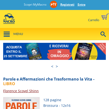
Scopri MyMacro:
Registrati
Entra
Carrello
MENU
<
>
Parole e Affermazioni che Trasformano la Vita -
LIBRO
Florence Scovel Shinn
128 pagine
Brossura - 12x16