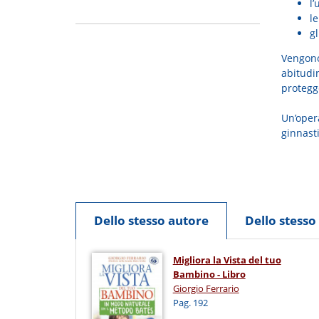
l’
le
gl
Vengono,
abitudin
protegge
Un’oper
ginnasti
Dello stesso autore
Dello stess
Migliora la Vista del tuo
Bambino - Libro
Giorgio Ferrario
Pag. 192