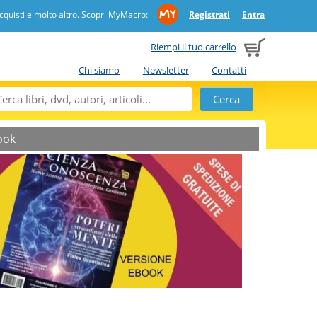
quisti e molto altro. Scopri MyMacro:
Registrati
Entra
Riempi il tuo carrello
Chi siamo
Newsletter
Contatti
book