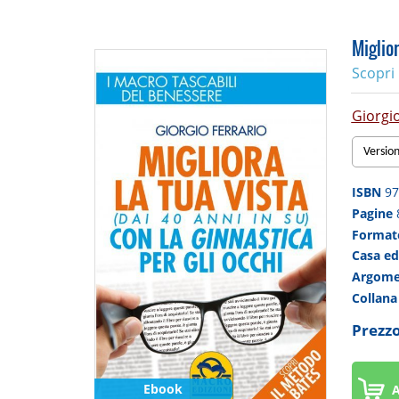
Miglior
Scopri
Giorgio
Versio
ISBN
97
Pagine
Forma
Casa ed
Argom
Collan
Prezzo
Ebook
A