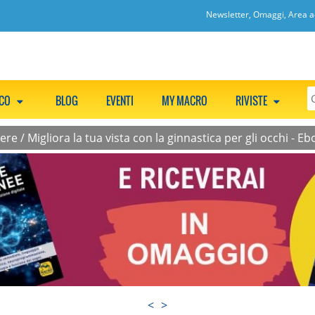
Newsletter, Omaggi, Area ac
CCO
BLOG
EVENTI
MY MACRO
RIVISTE
sere
/
Migliora la tua vista con la ginnastica per gli occhi - E
<
>