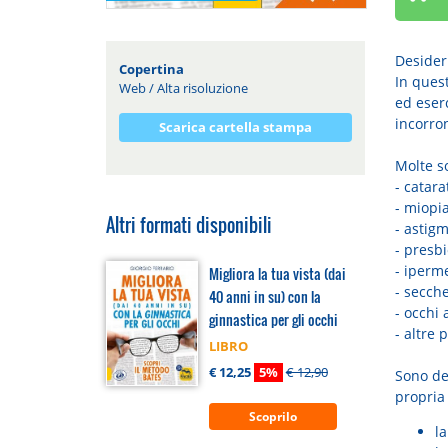
Desideri
Copertina
In quest
Web
/
Alta risoluzione
ed eserc
incorron
Scarica cartella stampa
Molte s
- catara
- miopi
Altri formati disponibili
- astig
- presb
- iperm
Migliora la tua vista (dai
- secch
40 anni in su) con la
- occhi 
ginnastica per gli occhi
- altre 
LIBRO
€ 12,25
5%
€ 12,90
Sono des
propria 
Scoprilo
la