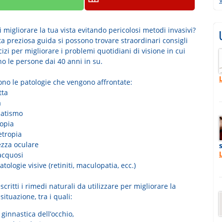
 migliorare la tua vista evitando pericolosi metodi invasivi?
a preziosa guida si possono trovare straordinari consigli
izi per migliorare i problemi quotidiani di visione in cui
o le persone dai 40 anni in su.
ono le patologie che vengono affrontate:
tta
a
matismo
iopia
etropia
ezza oculare
acquosi
patologie visive (retiniti, maculopatia, ecc.)
critti i rimedi naturali da utilizzare per migliorare la
situazione, tra i quali:
 ginnastica dell’occhio,