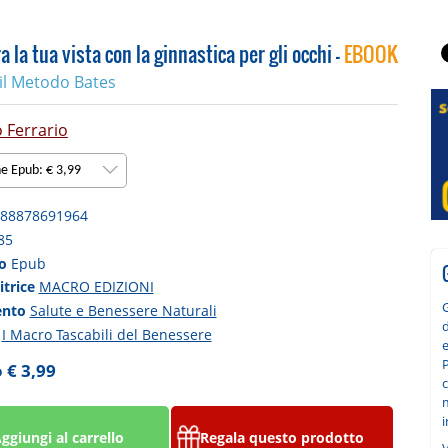
a la tua vista con la ginnastica per gli occhi -
EBOOK
 il Metodo Bates
 Ferrario
ne Epub: € 3,99
88878691964
85
to
Epub
itrice
MACRO EDIZIONI
G
ento
Salute e Benessere Naturali
d
a
I Macro Tascabili del Benessere
P
 € 3,99
c
i
ggiungi al carrello
Regala questo prodotto
V