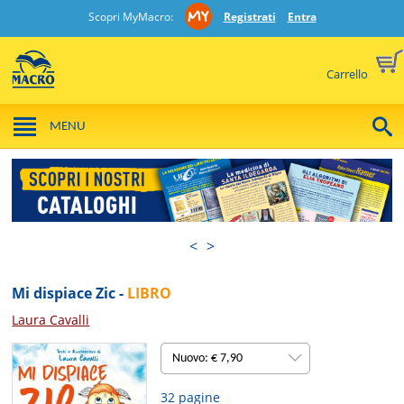
Scopri MyMacro:
Registrati
Entra
Carrello
MENU
<
>
Mi dispiace Zic -
LIBRO
Laura Cavalli
Nuovo: € 7,90
32 pagine