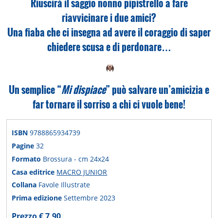
Riuscirà il saggio nonno pipistrello a fare
riavvicinare i due amici?
Una fiaba che ci insegna ad avere il coraggio di saper
chiedere scusa e di perdonare…
Un semplice “
Mi dispiace
” può salvare un’amicizia e
far tornare il sorriso a chi ci vuole bene!
ISBN
9788865934739
Pagine
32
Formato
Brossura - cm 24x24
Casa editrice
MACRO JUNIOR
Collana
Favole Illustrate
Prima edizione
Settembre 2023
Prezzo € 7,90