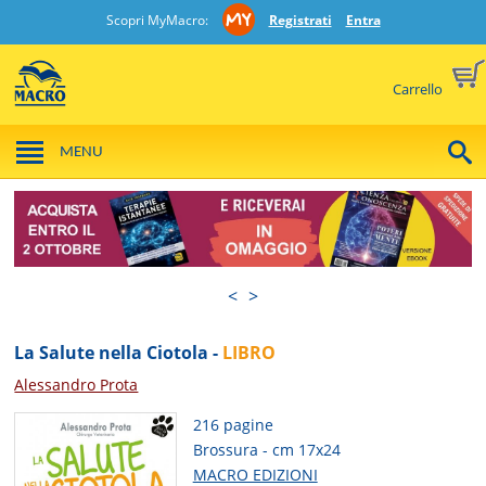
Scopri MyMacro:
Registrati
Entra
Carrello
MENU
<
>
La Salute nella Ciotola -
LIBRO
Alessandro Prota
216 pagine
Brossura - cm 17x24
MACRO EDIZIONI