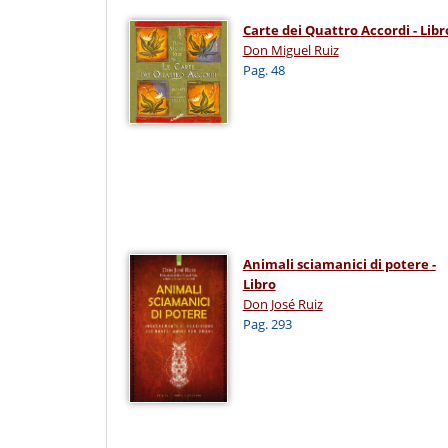
Carte dei Quattro Accordi - Libr
Don Miguel Ruiz
Pag. 48
Animali sciamanici di potere -
Libro
Don José Ruiz
Pag. 293