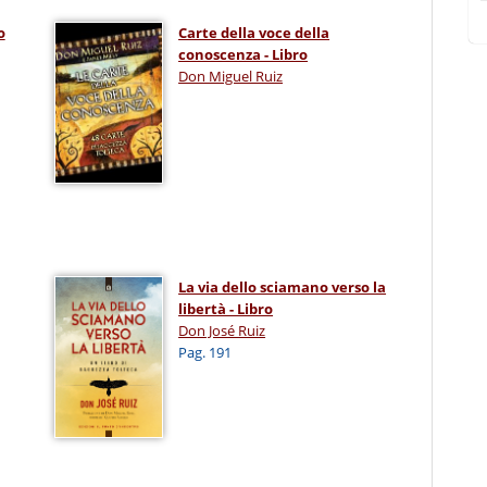
o
Carte della voce della
conoscenza - Libro
Don Miguel Ruiz
La via dello sciamano verso la
libertà - Libro
Don José Ruiz
Pag. 191