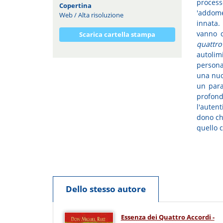
proce
Copertina
'addome
Web
/
Alta risoluzione
innata.
vanno c
Scarica cartella stampa
quattro
autolim
persona
una nuo
un para
profondo
l'auten
dono che
quello 
Dello stesso autore
Essenza dei Quattro Accordi -