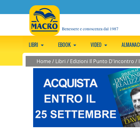
Benessere e conoscenza dal 1987
LIBRI
EBOOK
VIDEO
ALMANA
Home
/
Libri
/
Edizioni Il Punto D'incontro
/