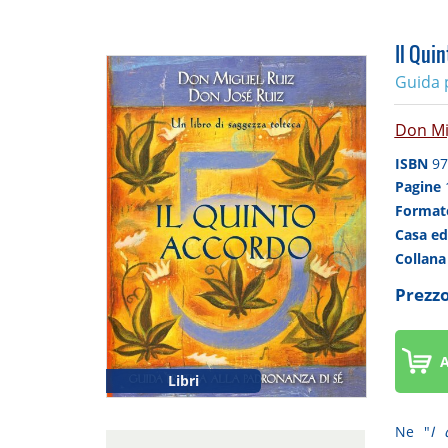
Il Quin
Guida p
Don Mi
ISBN
97
Pagine
Forma
Casa ed
Collan
Prezzo
A
Libri
Ne "
I 