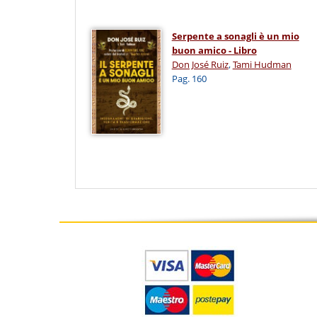
Serpente a sonagli è un mio
buon amico - Libro
Don José Ruiz
,
Tami Hudman
Pag. 160