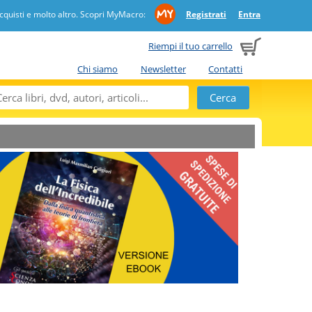
quisti e molto altro. Scopri MyMacro:
Registrati
Entra
Riempi il tuo carrello
Chi siamo
Newsletter
Contatti