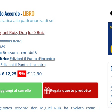
to Accordo -
LIBRO
ratica alla padronanza di sé
guel Ruiz
,
Don José Ruiz
88880936961
189
to
Brossura - cm 14x18
itrice
Edizioni Il Punto d'Incontro
a
Edizioni Il Punto d'incontro
 € 12,25
5%
€ 12,90
"
s
ggiungi al carrello
Regala questo prodotto
c
V
quattro accordi
" don Miguel Ruiz ha rivelato come il