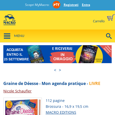
Scopri MyMacro:
Registrati
Entra
Carrello
MENU
<
>
Graine de Déesse - Mon agenda pratique -
LIVRE
Nicole Schaufler
112 pagine
Brossura - 16,9 x 19,5 cm
MACRO EDITIONS