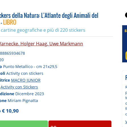
ckers della Natura: L'Atlante degli Animali del
 -
LIBRO
cartine geografiche e più di 220 stickers
Warnecke
,
Holger Haag
,
Uwe Markmann
88865934678
20
to
Punto Metallico - cm 21x29,5
toli
Activity con stickers
itrice
MACRO JUNIOR
a
Activity con Stickers
edizione
Dicembre 2023
M
ione
Miriam Pignatta
f
 € 10,90
c
V