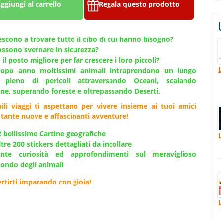
ggiungi al carrello
Regala questo prodotto
escono a trovare tutto il cibo di cui hanno bisogno?
ssono svernare in sicurezza?
 il posto migliore per far crescere i loro piccoli?
opo anno moltissimi animali intraprendono un lungo
o pieno di pericoli attraversando Oceani, scalando
e, superando foreste e oltrepassando Deserti.
bili viaggi ti aspettano per vivere insieme ai tuoi amici
 tante nuove e
affascinanti avventure!
2 bellissime Cartine geografiche
tre 200 stickers dettagliati da incollare
ante curiosità ed approfondimenti sul meraviglioso
ondo degli animali
ertirti imparando con gioia!