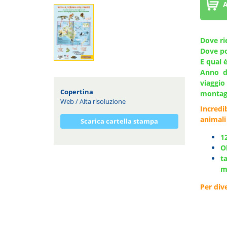
A
Dove ri
Dove po
E qual è
Anno d
viaggi
Copertina
montagn
Web
/
Alta risoluzione
Incredi
animali
Scarica cartella stampa
1
Ol
t
m
Per div