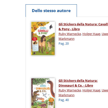
Dello stesso autore
Gli Stickers della Natura: Cavall
& Pony - Libro
Ruby Warnecke
,
Holger Haag
,
Uwe
Markmann
Pag. 20
Gli Stickers della Natura:
Dinosauri & Co. - Libro
Ruby Warnecke
,
Holger Haag
,
Uwe
Markmann
Pag. 40