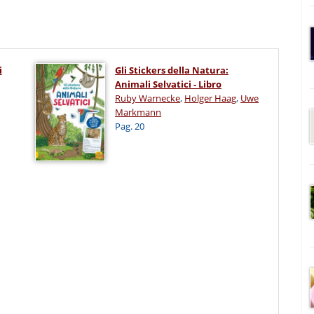
i
Gli Stickers della Natura:
Animali Selvatici - Libro
Ruby Warnecke
,
Holger Haag
,
Uwe
Markmann
Pag. 20