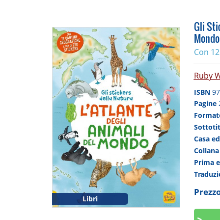
Gli Sti
Mondo
Con 12 
Ruby 
ISBN
97
Pagine
Forma
Sottoti
Casa ed
Collan
Prima 
Traduz
Prezzo
Libri