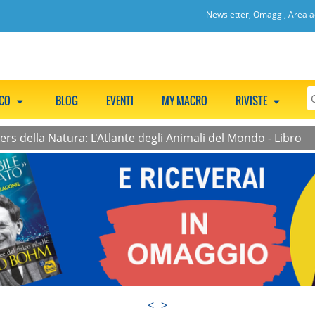
Newsletter, Omaggi, Area ac
CCO
BLOG
EVENTI
MY MACRO
RIVISTE
kers della Natura: L'Atlante degli Animali del Mondo - Libro
<
>