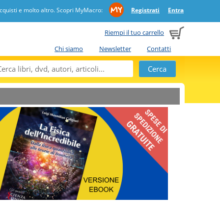
quisti e molto altro. Scopri MyMacro:
Registrati
Entra
Riempi il tuo carrello
Chi siamo
Newsletter
Contatti