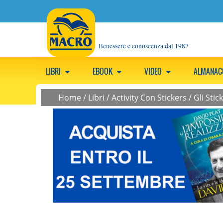
Benessere e conoscenza dal 1987
LIBRI
EBOOK
VIDEO
ALMANA
Home
/
Libri
/
Activity Con Stickers
/
Gli Stic