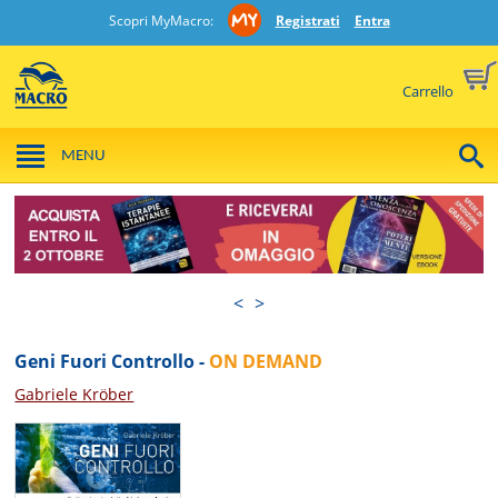
Scopri MyMacro:
Registrati
Entra
Carrello
MENU
<
>
Geni Fuori Controllo -
ON DEMAND
Gabriele Kröber