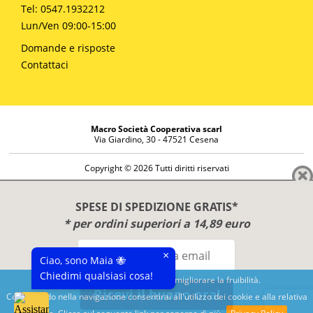
Tel: 0547.1932212
Lun/Ven 09:00-15:00
Domande e risposte
Contattaci
Macro Società Cooperativa scarl
Via Giardino, 30 - 47521 Cesena
Copyright © 2026 Tutti diritti riservati
Informazioni societarie
Diritto di reso
SPESE DI SPEDIZIONE GRATIS*
Disclaimer
* per ordini superiori a 14,89 euro
Privacy Policy
×
Ciao, sono Maia 🐝
Chiedimi qualsiasi cosa!
Questo sito utilizza cookies per migliorare la fruibilità.
Ricevi il buono ora!
Continuando nella navigazione consentirai all'utilizzo dei cookie e alla relativa
Benessere e conoscenza dal 1987