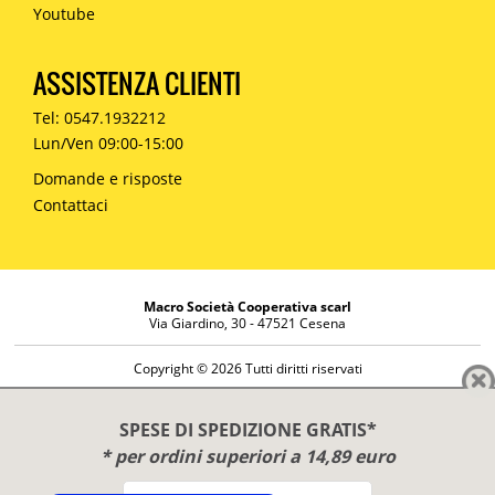
Youtube
ASSISTENZA CLIENTI
Tel: 0547.1932212
Lun/Ven 09:00-15:00
Domande e risposte
Contattaci
Macro Società Cooperativa scarl
Via Giardino, 30 - 47521 Cesena
Copyright © 2026 Tutti diritti riservati
Informazioni societarie
Diritto di reso
SPESE DI SPEDIZIONE GRATIS*
Disclaimer
* per ordini superiori a 14,89 euro
Privacy Policy