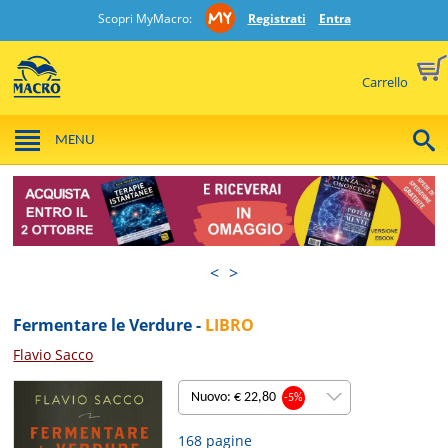
Scopri MyMacro:
Registrati
Entra
Carrello
MENU
<
>
Fermentare le Verdure -
LIBRO
Flavio Sacco
Nuovo: € 22,80
-5%
168 pagine