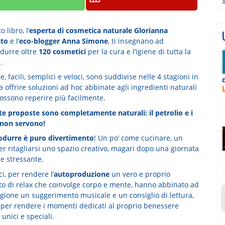
 libro, l’
esperta di cosmetica naturale Glorianna
tto
e l’
eco-blogger Anna Simone
, ti insegnano ad
durre oltre
120 cosmetici
per la cura e l’igiene di tutta la
.
te, facili, semplici e veloci, sono suddivise nelle 4 stagioni in
offrire soluzioni ad hoc abbinate agli ingredienti naturali
possono reperire più facilmente.
tte proposte sono completamente naturali: il petrolio e i
i non servono!
durre è puro divertimento
! Un po’ come cucinare, un
r ritagliarsi uno spazio creativo, magari dopo una giornata
e stressante.
ci, per rendere l’
autoproduzione
un vero e proprio
 di relax che coinvolge corpo e mente, hanno abbinato ad
agione un suggerimento musicale e un consiglio di lettura,
i per rendere i momenti dedicati al proprio benessere
unici e speciali.