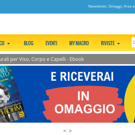
Newsletter, Omaggi, Area ac
CCO
BLOG
EVENTI
MY MACRO
RIVISTE
rali per Viso, Corpo e Capelli - Ebook
<
>