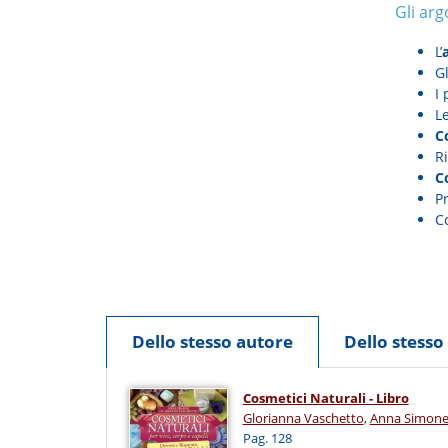
Gli arg
L’
Gl
I 
Le
C
Ri
C
Pr
C
Dello stesso autore
Dello stess
Cosmetici Naturali - Libro
Glorianna Vaschetto
,
Anna Simon
Pag. 128