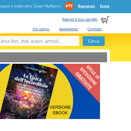
quisti e molto altro. Scopri MyMacro:
Registrati
Entra
Riempi il tuo carrello
Chi siamo
Newsletter
Contatti