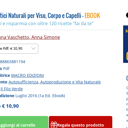
ci Naturali per Viso, Corpo e Capelli -
EBOOK
ti e risparmia con oltre 120 ricette "fai da te"
nna Vaschetto
,
Anna Simone
ne Pdf: € 10,90
88865881194
to
Pdf
itrice
MACRO EDIZIONI
ento
Autosufficienza, Autoproduzione e Vita Naturale
a
Il Filo Verde
S
edizione
Luglio 2016 (1a Ed. Ebook)
p
m
 € 10,90
b
w
ggiungi al carrello
Regala questo prodotto
V