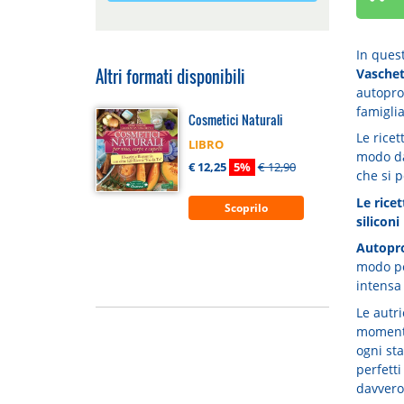
In questo
Altri formati disponibili
Vasche
autopro
famiglia
Cosmetici Naturali
Le ricet
LIBRO
modo da 
€ 12,25
5%
€ 12,90
che si 
Le rice
Scoprilo
silicon
Autopro
modo pe
intensa 
Le autri
momento
ogni st
perfett
davvero 