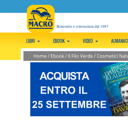
Benessere e conoscenza dal 1987
LIBRI
EBOOK
VIDEO
ALMANA
Home
/
Ebook
/
Il Filo Verde
/
Cosmetici Natu