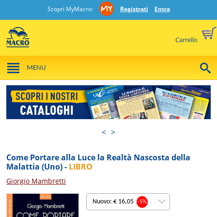
Scopri MyMacro:
Registrati
Entra
Carrello
MENU
<
>
Come Portare alla Luce la Realtà Nascosta della
Malattia (Uno) -
LIBRO
Giorgio Mambretti
Nuovo: € 16,05
-5%