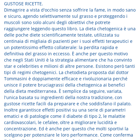
GUSTOSE RICETTE.
Dimagrire a vista d'occhio senza soffrire la fame, in modo sano
e sicuro, agendo selettivamente sul grasso e proteggendo i
muscoli sono solo alcuni degli obiettivi che potrete
raggiungere leggendo questo libro. La dieta chetogenica è una
delle poche diete scientificamente testate, utilizzata su
centinaia di migliaia di pazienti per i suoi effetti terapeutici e
un potentissimo effetto collaterale: la perdita rapida e
definitiva del grasso in eccesso. È anche per questo motivo
che negli Stati Uniti è la strategia alimentare che ha convinto
star e celebrities e milioni di altre persone. Esistono però tanti
tipi di regimi chetogenici. La chetodieta proposta dal dottor
Tommasini è doppiamente efficace e rivoluzionaria perché
unisce il potere bruciagrassi della chetogenica ai benefici
della dieta mediterranea. È semplice da seguire, variata,
l'unica basata su ingredienti della nostra tradizione, con
gustose ricette facili da preparare e che soddisfano il palato.
Inoltre garantisce effetti positivi su una serie di parametri
ematici e di patologie come il diabete di tipo 2, le malattie
cardiovascolari, le cefalee, oltre a migliorare lucidità e
concentrazione. Ed è anche per questo che molti sportivi la
scelgono per potenziare le loro performance. Come conferma