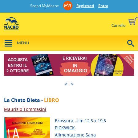
Scopri MyMacro:
Registrati
Entra
Carrello
MENU
<
>
La Cheto Dieta -
LIBRO
Maurizio Tommasini
Brossura - cm 12,5 x 19,5
PICKWICK
Alimentazione Sana