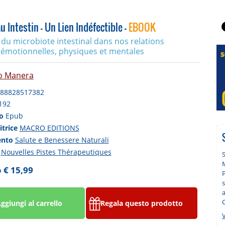
 Intestin - Un Lien Indéfectible -
EBOOK
 du microbiote intestinal dans nos relations
émotionnelles, physiques et mentales
o Manera
88828517382
192
to
Epub
itrice
MACRO EDITIONS
ento
Salute e Benessere Naturali
a
Nouvelles Pistes Thérapeutiques
S
M
 € 15,99
a
ggiungi al carrello
Regala questo prodotto
V