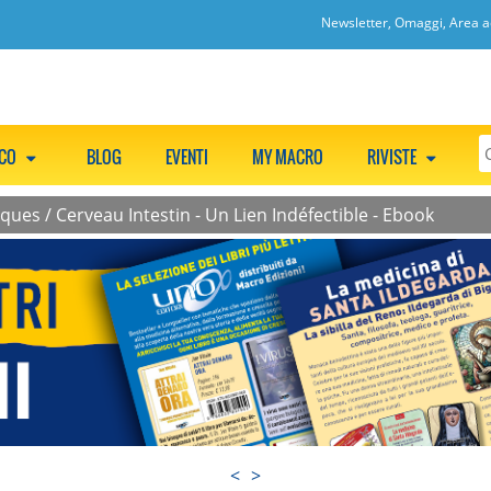
Newsletter, Omaggi, Area ac
CCO
BLOG
EVENTI
MY MACRO
RIVISTE
iques
/
Cerveau Intestin - Un Lien Indéfectible - Ebook
<
>