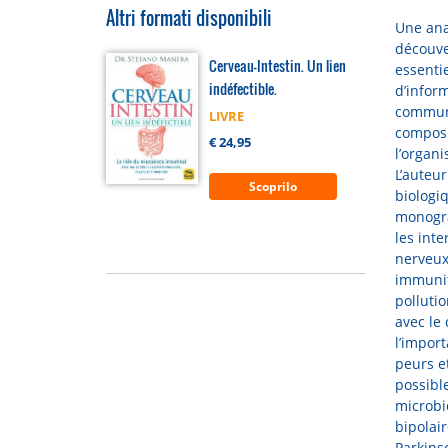
Altri formati disponibili
Une ana
découve
Cerveau-Intestin. Un lien
essenti
indéfectible.
d’inform
communi
LIVRE
composi
€ 24,95
l’organi
L’auteur
Scoprilo
biologi
monogra
les inte
nerveux 
immunit
pollutio
avec le 
l’impor
peurs e
possibl
microbio
bipolai
Parkinso