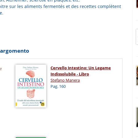
itre sur les aliments fermentés et des recettes complètent
e.
o argomento
-
Cervello Intestino: Un Legame
Indissolubile - Libro
Stefano Manera
Pag. 160