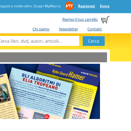
quisti e molto altro. Scopri MyMacro:
Registrati
Entra
Riempi il tuo carrello
Chi siamo
Newsletter
Contatti