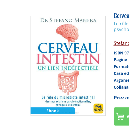
Cerveau
Le rôle
psycho
Stefan
ISBN
97
Pagine
Forma
Casa ed
Argom
Collan
Prezzo
Ebook
A