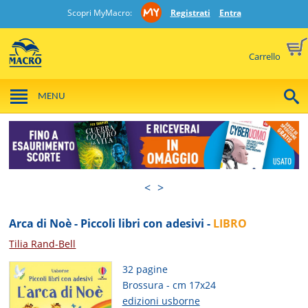
Scopri MyMacro:
Registrati
Entra
Carrello
MENU
<
>
Arca di Noè - Piccoli libri con adesivi -
LIBRO
Tilia Rand-Bell
32 pagine
Brossura - cm 17x24
edizioni usborne