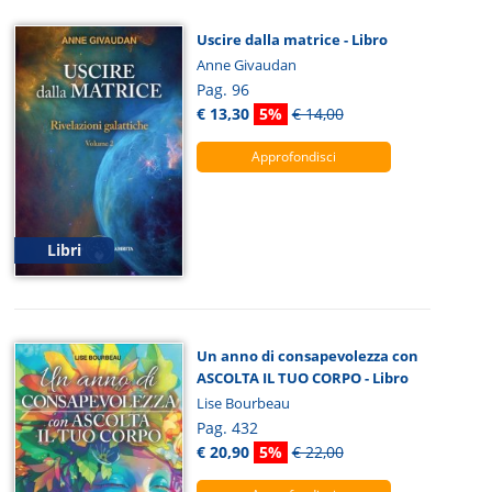
Uscire dalla matrice - Libro
Anne Givaudan
Pag. 96
€ 13,30
5%
€ 14,00
Approfondisci
Libri
Un anno di consapevolezza con
ASCOLTA IL TUO CORPO - Libro
Lise Bourbeau
Pag. 432
€ 20,90
5%
€ 22,00