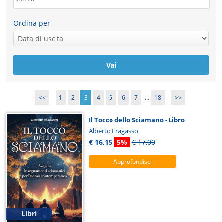
Ordina per
<<
1
2
3
4
5
6
7
...
18
>>
Il Tocco dello Sciamano - Libro
Alberto Fragasso
€ 16,15
5%
€ 17,00
Approfondisci
Libri