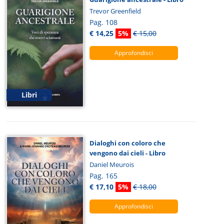
Trevor Greenfield
Pag. 108
€ 14,25
5%
€ 15,00
Approfondisci
Libri
Dialoghi con coloro che
vengono dai cieli - Libro
Daniel Meurois
Pag. 165
€ 17,10
5%
€ 18,00
Approfondisci