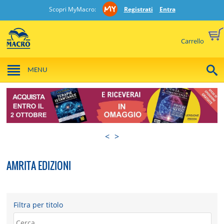
Scopri MyMacro:
Registrati
Entra
Carrello
MENU
<
>
AMRITA EDIZIONI
Filtra per titolo