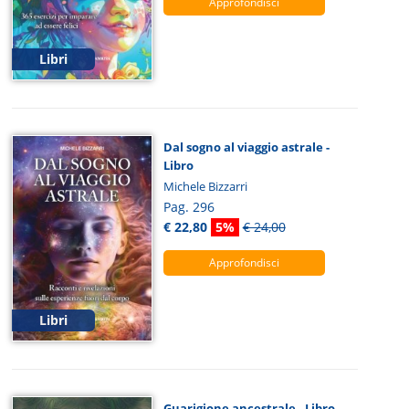
Approfondisci
Libri
Dal sogno al viaggio astrale -
Libro
Michele Bizzarri
Pag. 296
€ 22,80
5%
€ 24,00
Approfondisci
Libri
Guarigione ancestrale - Libro