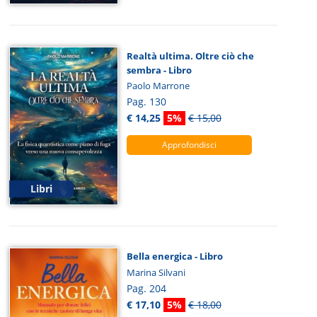
Realtà ultima. Oltre ciò che
sembra - Libro
Paolo Marrone
Pag. 130
€ 14,25
5%
€ 15,00
Approfondisci
Libri
Bella energica - Libro
Marina Silvani
Pag. 204
€ 17,10
5%
€ 18,00