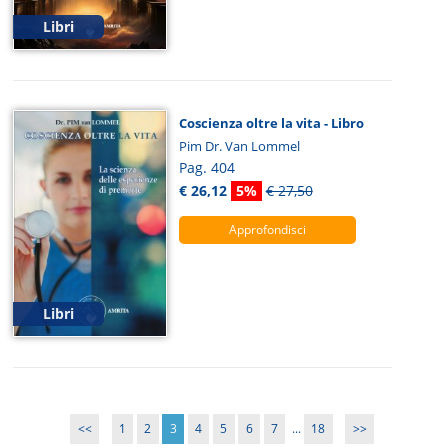
Libri
Coscienza oltre la vita - Libro
Pim Dr. Van Lommel
Pag. 404
€ 26,12
5%
€ 27,50
Approfondisci
Libri
<<
1
2
3
4
5
6
7
...
18
>>